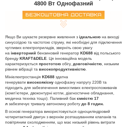
4800 Вт Однофазний
Якщо Ви шукаєте резервне живлення з
ідеальною
на виході
синусоїдою та частотою струму, які необхідні для підключення
чутливих електроприладів, зверніть свою увагу
на
інверторний
бензиновий генератор
KD688
від польського
бренду
KRAFT&DELE
. Ця інноваційна модель
характеризується
простотою
обігу,
довговічністю
, низьким
рівнем вібрації та
високопродуктивністю
.
Мініелектростанція
KD688
здатна
генерувати
високоякісну
однофазну напругу 220В та
підходить для забезпечення вимогливих електроспоживачів
(комп'ютери, двоконтурні котли, діагностичне обладнання,
медична техніка тощо). Паливний бак
ємністю 17
л
забезпечує тривалу автономну роботу
до 8 годин.
В основі генератора використовується одноциліндровий
чотиритактний двигун з верхнім розташуванням клапанів та
повітряним охолодженням, що має низький рівень витрати