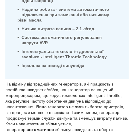
одній заправці
Надійна робота - система автоматичного
відключення при замиканні або низькому
рівні масла
Низька витрата палива – 2,1 л/год.
Система автоматичного регулювання
напруги AVR
Інтелектуальна технологія дросельної
заслінки - Intelligent Throttle Technology
Ідеальна на виході синусоїда
На відміну від традиційних генераторів, які працюють з
постійною швидкістю/об/хв, наш генератор оснащений
мікропроцесором, що керує технологією Intelligent Throttle,
яка регулює частоту обертання двигуна відповідно до
навантаження. Якщо генератор не живить багато пристроїв,
він працює з меншою швидкістю. Таким чином, генератор
продовжує термін служби двигуна та зменшує витрату палива.
Коли навантаження збільшується,
генератор
автоматично
збільшує швидкість та оберти.