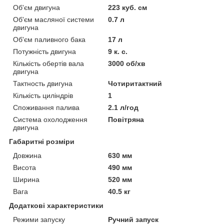
Об'єм двигуна
223 куб. см
Об'єм масляної системи
0.7 л
двигуна
Об'єм паливного бака
17 л
Потужність двигуна
9 к. с.
Кількість обертів вала
3000 об/хв
двигуна
Тактность двигуна
Чотиритактний
Кількість циліндрів
1
Споживання палива
2.1 л/год
Система охолодження
Повітряна
двигуна
Габаритні розміри
Довжина
630 мм
Висота
490 мм
Ширина
520 мм
Вага
40.5 кг
Додаткові характеристики
Режими запуску
Ручний запуск