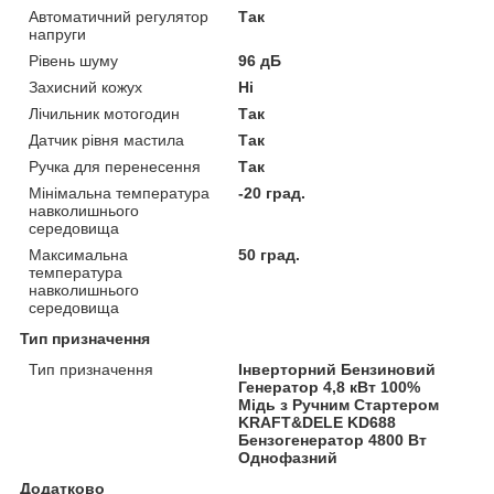
Автоматичний регулятор
Так
напруги
Рівень шуму
96 дБ
Захисний кожух
Ні
Лічильник мотогодин
Так
Датчик рівня мастила
Так
Ручка для перенесення
Так
Мінімальна температура
-20 град.
навколишнього
середовища
Максимальна
50 град.
температура
навколишнього
середовища
Тип призначення
Тип призначення
Інверторний Бензиновий
Генератор 4,8 кВт 100%
Мідь з Ручним Стартером
KRAFT&DELE KD688
Бензогенератор 4800 Вт
Однофазний
Додатково