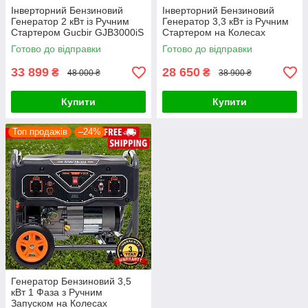
Інверторний Бензиновий
Інверторний Бензиновий
Генератор 2 кВт із Ручним
Генератор 3,3 кВт із Ручним
Стартером Gucbir GJB3000iS
Стартером на Колесах
Бензогенератор 2000 Вт
KRAFT&DELE KD681
Готово до відправки
Готово до відправки
Однофазний
Бензогенератор 3300 Вт
Однофазний
33 899
28 650
₴
₴
48 000 ₴
38 900 ₴
Купити
Купити
Топ продажів
–24%
Генератор Бензиновий 3,5
кВт 1 Фаза з Ручним
Запуском на Колесах