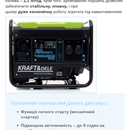
палива –
2,1 л/год.
Крім того, хромований поршень дозволяє
забезпечити
стабільну, плавну,
і при
цьому
дуже
економічну
роботу агрегату під навантаженням.
Головними
перевагами
даного двигуна є:
Функція легкого старту (механічний
стартер)
Підвищена автономність – до 8 годин на