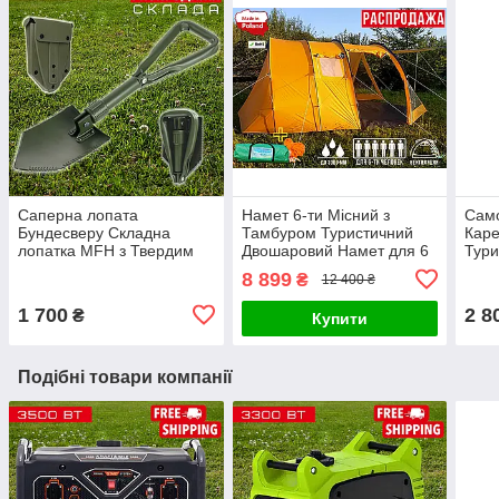
Саперна лопата
Намет 6-ти Місний з
Само
Бундесверу Складна
Тамбуром Туристичний
Каре
лопатка MFH з Твердим
Двошаровий Намет для 6
Тури
Чохлом Мала Піхотна
осіб ZANO TOTEM 6A
Матр
8 899
₴
12 400 ₴
Лопата Олива
Шестимісний Намет з
Natu
Москітною Сіткою
NH2
1 700
2 8
₴
Купити
для 
Подібні товари компанії