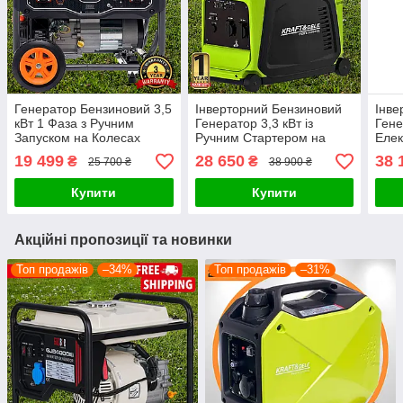
Генератор Бензиновий 3,5
Інверторний Бензиновий
Інве
кВт 1 Фаза з Ручним
Генератор 3,3 кВт із
Гене
Запуском на Колесах
Ручним Стартером на
Елек
Kraft&Dele KD695 3500 Вт
Колесах KRAFT&DELE
Gucb
19 499
28 650
38 
₴
₴
25 700 ₴
38 900 ₴
Електрогенератор з AVR
KD681 Бензогенератор
GJB4
220В
3300 Вт Однофазний
400
Купити
Купити
Елек
Акційні пропозиції та новинки
Топ продажів
–34%
Топ продажів
–31%