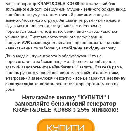
Бензогенератор
KRAFT&DELE KD688
має паливний бак
збільшеної ємності, безшумний глушник великого об'єму, вихід
постійного струму та автоматичний розмикач ланцюга
змінного/постійного струму. Автоматичні розмикачі ланцюга
відключають живлення, якщо виникає електричне
перенавантаження, тоді як головний вимикач залишається
увімкненим. Система автоматичного регулювання
напруги
AVR
компенсує коливання, що виникають при зміні
навантаження та забезпечує
стабільну вихідну
напругу.
Дана модель
дуже проста
в обслуговуванні та не
перевантажена зайвими опціями. Це досконалий агрегат,
здатний задовольнити найвибагливіші запити. Сталева рама,
панель ручного управління, система аварійної автоматики,
інтегрований заземлюючий контур - все це гарантує
безпечну
експлуатацію
та
справність
генератора протягом довгих
років.
Натискайте кнопку
"КУПИТИ"
і
замовляйте
бензиновий генератор
KRAFT&DELE KD688
з
25% знижкою!