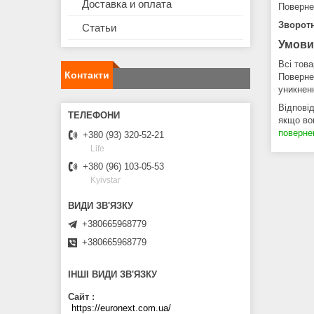
Доставка и оплата
Поверне
Зворотн
Статьи
Умови
Всі това
Контакти
Повернен
уникнен
Відпові
якщо во
поверне
+380 (93) 320-52-21
Life
+380 (96) 103-05-53
Kyivstar
+380665968779
+380665968779
ІНШІ ВИДИ ЗВ'ЯЗКУ
Сайт
https://euronext.com.ua/