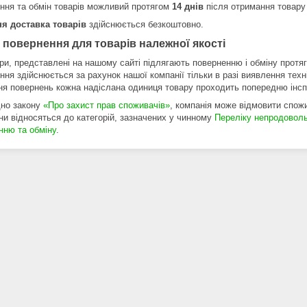
ння та обмін товарів можливий протягом
14 днів
після отримання товару
я доставка товарів
здійснюється безкоштовно.
 повернення для товарів належної якості
ри, представлені на нашому сайті підлягають поверненню і обміну протяго
ня здійснюється за рахунок нашої компанії тільки в разі виявлення техн
ня повернень кожна надіслана одиниця товару проходить попередню інспе
дно закону
«Про захист прав споживачів»
, компанія може відмовити спожив
ни відносяться до категорій, зазначених у чинному
Переліку непродоволь
нню та обміну
.