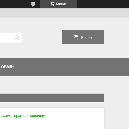
Кошик
Кошик
 ОБМІН
 захист прав споживачів»
.