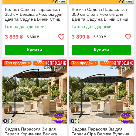
Велика Садова Парасолька
Велика Садова Парасолька
350 см Бежева з Чохлом для
350 см Сіра з Чохлом для
Дачі та Саду на Бічній Стійці
Дачі та Саду на Бічній Стійці
Розкладна Вулична з
Розкладна Вулична з
Готово до відправки
Готово до відправки
Нахилом GardenLine
Нахилом GardenLine
3 899
3 899
₴
₴
5 600 ₴
5 600 ₴
Купити
Купити
Топ продажів
–35%
Топ продажів
–35%
Садова Парасоля 3м для
Садова Парасоля 3м для
Тераси Коричнева Велика
Тераси Сіра Велика Вулична