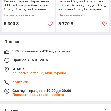
Велика Садова Парасолька
Велика Садова Парасолька
300 см Біла для Дачі Бічній
350 см Зелена для Дачі Саду
Стійці Розкладна Вулична
на Бічній Стійці Розкладна
Парасолька 3 м з Нахилом
Вулична Парасолька 3.5 м з
Немає в наявності
Немає в наявності
Funfit Garden White
Нахилом Jumi YB-HG300GR
5 300
5 770
₴
₴
Про нас
97% позитивних з 428 відгуків за рік
Працює з 15.01.2015
м. Київ
пл. Космонавтів 12, Київ, Україна
Контакти
Сьогодні працює з 10:00 до 20:00
Показати весь графік роботи
Про нас