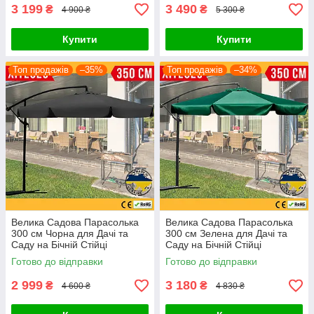
3 199
3 490
₴
₴
4 900 ₴
5 300 ₴
Купити
Купити
Топ продажів
–35%
Топ продажів
–34%
Велика Садова Парасолька
Велика Садова Парасолька
300 см Чорна для Дачі та
300 см Зелена для Дачі та
Саду на Бічній Стійці
Саду на Бічній Стійці
Розкладна Вулична
Розкладна Вулична
Готово до відправки
Готово до відправки
Парасолька 3 м з Нахилом
Парасолька 3 м з Нахилом
Bonro Black
Bonro Green
2 999
3 180
₴
₴
4 600 ₴
4 830 ₴