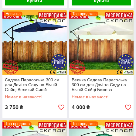
Купити
Купити
Новинка
Топ продажів
Садова Парасолька 300 см
Велика Садова Парасолька
для Дачі та Саду на Бічній
300 см для Дачі та Саду на
Стійці Великий Синій
Бічній Стійці Бежева
Розкладний Зонт 3,0 м з
Розкладна Вулична
Немає в наявності
Немає в наявності
Нахилом Jumi
Парасолька 3 м з Нахилом
3 750
4 000
₴
₴
Топ продажів
Топ продажів