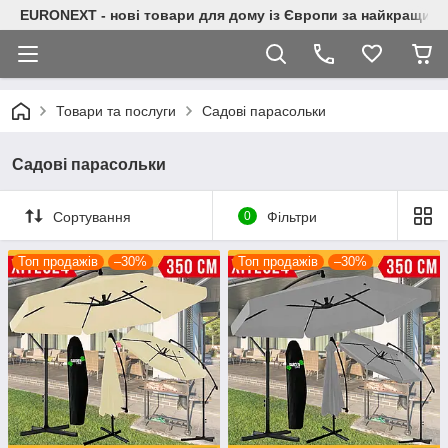
EURONEXT - нові товари для дому із Європи за найкращими
Товари та послуги
Садові парасольки
Садові парасольки
Сортування
0
Фільтри
Топ продажів
–30%
Топ продажів
–30%