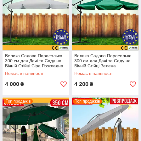
Велика Садова Парасолька
Велика Садова Парасолька
300 см для Дачі та Саду на
300 см для Дачі та Саду на
Бічній Стійці Сіра Розкладна
Бічній Стійці Зелена
Вулична Парасолька 3,0 м з
Розкладна Вулична
Немає в наявності
Немає в наявності
Нахилом
Парасолька 3 м з Нахилом
4 000
4 200
₴
₴
Топ продажів
Топ продажів