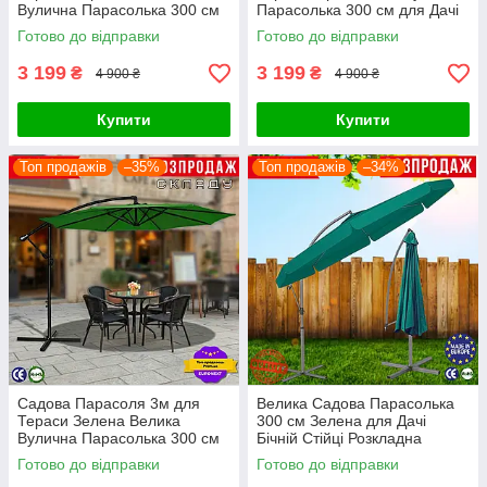
Вулична Парасолька 300 см
Парасолька 300 см для Дачі
для Дачі та Саду Розкладна
та Саду Розкладна 4Points
Готово до відправки
Готово до відправки
4Points Sunny
Sunny
3 199
3 199
₴
₴
4 900 ₴
4 900 ₴
Купити
Купити
Топ продажів
–35%
Топ продажів
–34%
Садова Парасоля 3м для
Велика Садова Парасолька
Тераси Зелена Велика
300 см Зелена для Дачі
Вулична Парасолька 300 см
Бічній Стійці Розкладна
для Дачі та Саду Розкладна
Вулична Парасолька 3 м з
Готово до відправки
Готово до відправки
4Points Sunny
Нахилом Funfit Garden Green