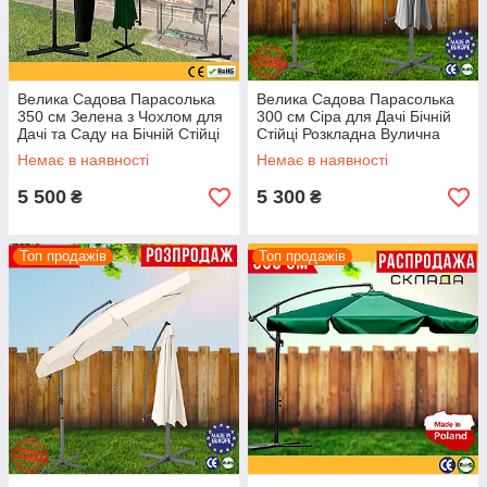
Велика Садова Парасолька
Велика Садова Парасолька
350 см Зелена з Чохлом для
300 см Сіра для Дачі Бічній
Дачі та Саду на Бічній Стійці
Стійці Розкладна Вулична
Розкладна Вулична з
Парасолька 3 м з Нахилом
Немає в наявності
Немає в наявності
Нахилом GardenLine
Funfit Garden Green
5 500
5 300
₴
₴
Топ продажів
Топ продажів