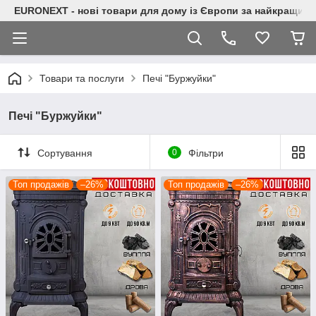
EURONEXT - нові товари для дому із Європи за найкращими
Товари та послуги
Печі "Буржуйки"
Печі "Буржуйки"
Сортування
0
Фільтри
Топ продажів
–26%
Топ продажів
–26%