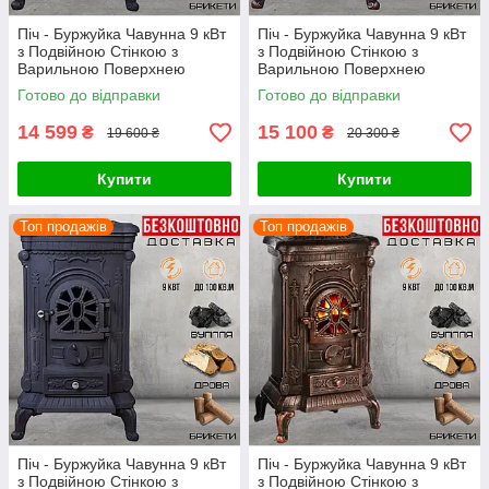
Піч - Буржуйка Чавунна 9 кВт
Піч - Буржуйка Чавунна 9 кВт
з Подвійною Стінкою з
з Подвійною Стінкою з
Варильною Поверхнею
Варильною Поверхнею
Камін Bonro Black Вугілля
Камін Bonro Gold Вугілля
Готово до відправки
Готово до відправки
Дрова Брикети
Дрова Брикети
14 599
15 100
₴
₴
19 600 ₴
20 300 ₴
Купити
Купити
Топ продажів
Топ продажів
Піч - Буржуйка Чавунна 9 кВт
Піч - Буржуйка Чавунна 9 кВт
з Подвійною Стінкою з
з Подвійною Стінкою з