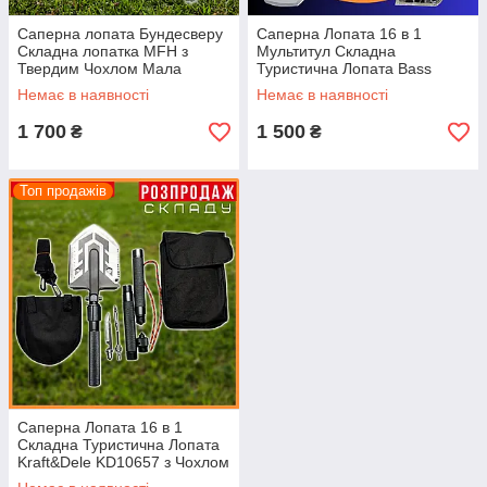
Саперна лопата Бундесверу
Саперна Лопата 16 в 1
Складна лопатка MFH з
Мультитул Складна
Твердим Чохлом Мала
Туристична Лопата Bass
Піхотна Лопата Олива
Polska з Чохлом Міні-лопата
Немає в наявності
Немає в наявності
Розбірна Польща
1 700
1 500
₴
₴
Топ продажів
Саперна Лопата 16 в 1
Складна Туристична Лопата
Kraft&Dele KD10657 з Чохлом
Міні-лопата Чорна Розбірна