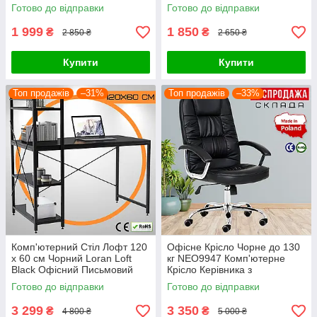
літрів із системою MOLLE
Білий
Готово до відправки
Готово до відправки
Армійський Штурмовий
1 999
1 850
₴
₴
2 850 ₴
2 650 ₴
Купити
Купити
Топ продажів
–31%
Топ продажів
–33%
Комп'ютерний Стіл Лофт 120
Офісне Крісло Чорне до 130
x 60 см Чорний Loran Loft
кг NEO9947 Комп'ютерне
Black Офісний Письмовий
Крісло Керівника з
Стіл з Боковими Полицями
Механізмом Гойдання TILT
Готово до відправки
Готово до відправки
Польща
Поворотне на Коліщатках
3 299
3 350
₴
₴
4 800 ₴
5 000 ₴