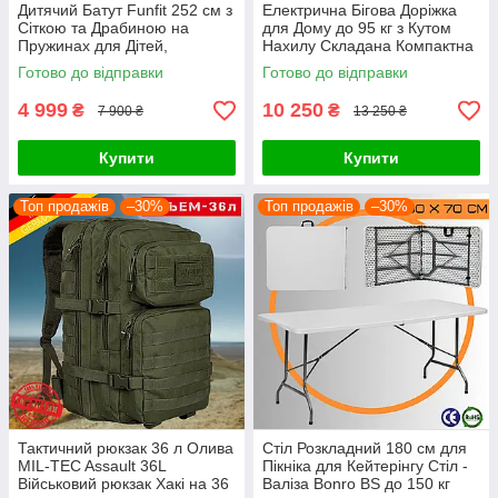
Дитячий Батут Funfit 252 см з
Електрична Бігова Доріжка
Сіткою та Драбиною на
для Дому до 95 кг з Кутом
Пружинах для Дітей,
Нахилу Складана Компактна
Спортивний Складаний Батут
Atleto A9
Готово до відправки
Готово до відправки
для Стрибків
4 999
10 250
₴
₴
7 900 ₴
13 250 ₴
Купити
Купити
Топ продажів
–30%
Топ продажів
–30%
Тактичний рюкзак 36 л Олива
Стіл Розкладний 180 см для
MIL-TEC Assault 36L
Пікніка для Кейтерінгу Стіл -
Військовий рюкзак Хакі на 36
Валіза Bonro BS до 150 кг