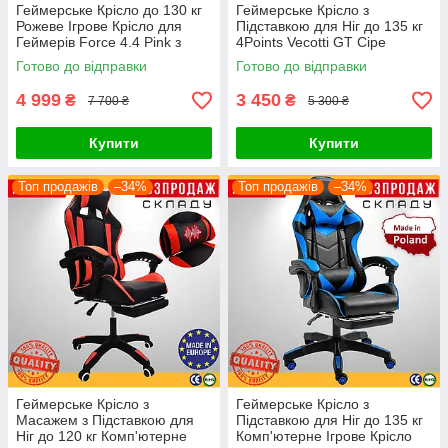
Геймерське Крісло до 130 кг
Геймерське Крісло з
Рожеве Ігрове Крісло для
Підставкою для Ніг до 135 кг
Геймерів Force 4.4 Pink з
4Points Vecotti GT Сіре
Механізмом Softlex
Комп'ютерне Ігрове Крісло
Готово до відправки
Готово до відправки
Поворотне
для Геймера
4 999
3 450
₴
₴
7 700 ₴
5 300 ₴
Купити
Купити
Топ продажів
–34%
Топ продажів
–34%
Геймерське Крісло з
Геймерське Крісло з
Масажем з Підставкою для
Підставкою для Ніг до 135 кг
Ніг до 120 кг Комп'ютерне
Комп'ютерне Ігрове Крісло