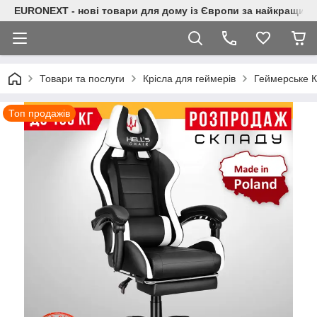
EURONEXT - нові товари для дому із Європи за найкращими
Товари та послуги
Крісла для геймерів
Геймерське К
Топ продажів