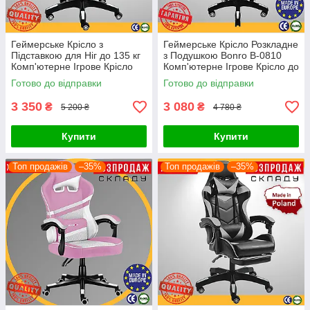
Геймерське Крісло з
Геймерське Крісло Розкладне
Підставкою для Ніг до 135 кг
з Подушкою Bonro B-0810
Комп'ютерне Ігрове Крісло
Комп'ютерне Ігрове Крісло до
для Геймера з Подушками
120 кг Чорне - Біле
Готово до відправки
Готово до відправки
4Points Vecotti GT Біле
3 350
3 080
₴
₴
5 200 ₴
4 780 ₴
Купити
Купити
Топ продажів
–35%
Топ продажів
–35%