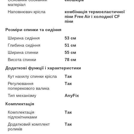
матеріал
Наповнювач крісла
комбінація термоеластичної
піни Free Air і холодної CF
піни
Розміри спинки та сидіння
Ширина сидіння
53 см
Глибина сидіння
51 см
Ширина спинки
55 см
Висота спинки
78 см
Додаткові функції і характеристики
Кут нахилу спинки крісла
Так
Регулювання
Так
поперекового валика
Тип механізму
AnyFix
Комплектація
Комплектація
Так
підлокітниками
Додатковий комплект
Так
роликів