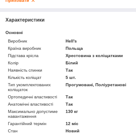
Приховати
Характеристики
Основні
Виробник
Hell's
Країна виробник
Польща
Підстава крісла
Хрестовина з коліщатками
Колір
Білий
Наявність спинки
Так
Кількість коліщат
5 шт.
Тип укомплектованих
Прогумовані, Поліуретанові
коліщаток
Ортопедичні властивості
Так
Анатомічні властивості
Так
Максимально допустиме
130 кг
навантаження
Гарантійний термін
12 міс
Стан
Новий