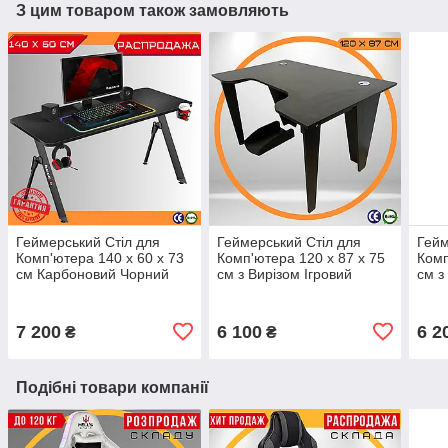
З цим товаром також замовляють
Геймерський Стіл для
Геймерський Стіл для
Гейм
Комп'ютера 140 x 60 x 73
Комп'ютера 120 x 87 x 75
Комп
см Карбоновий Чорний
см з Вирізом Ігровий
см з
Ігровий Геймерський Стіл
Геймерський Стіл для
Стіл
для Геймера HUZARO
Геймера Eco12 до 110 кг
COM
HERO 2.8 BLACK
Чорний ЛДСП
підс
7 200
6 100
6 2
₴
₴
Подібні товари компанії