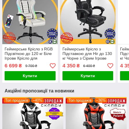
Геймерське Крісло з RGB
Геймерське Крісло з
Гейм
Підсвіткою до 120 кг Біле
Підставкою для Ніг до 130
Підс
Ігрове Крісло для
кг Чорне з Сірим Ігрове
кг Ч
Геймерів Hell's HC-1003
Крісло для Геймерів Jumi
Гейм
6 699
4 350
4 3
₴
₴
9 700 ₴
6 400 ₴
LED RGB White Поворотне
AGURI Комп'ютерне
Комп
Польща
Поворотне
Купити
Купити
Акційні пропозиції та новинки
Топ продажів
–40%
Топ продажів
–36%