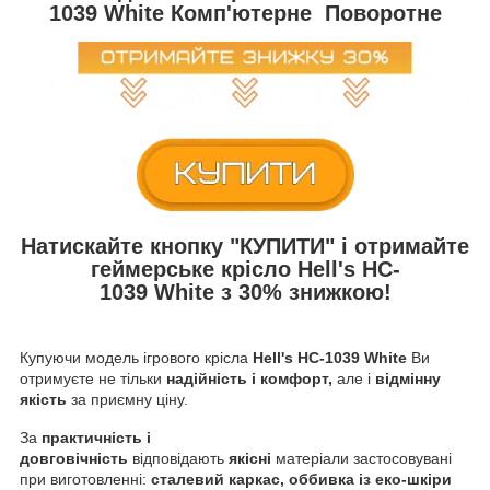
1039 White
Комп'ютерне Поворотне
Натискайте кнопку
"КУПИТИ"
і отримайте
геймерське крісло Hell's HC-
1039 White
з
30% знижкою!
Купуючи модель ігрового крісла
Hell's HC-1039 White
Ви
отримуєте не тільки
надійність і комфорт,
але і
відмінну
якість
за приємну ціну.
За
практичність і
довговічність
відповідають
якісні
матеріали застосовувані
при виготовленні:
сталевий каркас, оббивка із
е
ко-шкіри