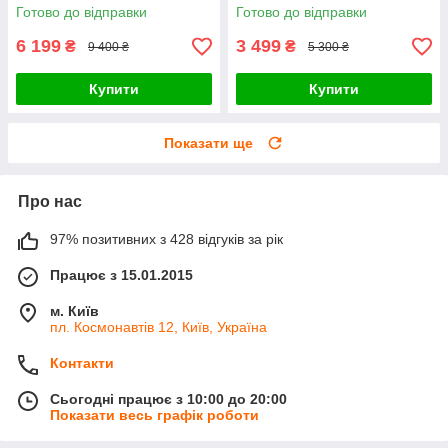
Ігрове Крісло для Геймера
для Геймера з Подушками
Готово до відправки
Готово до відправки
Kontrast Viper Чорне з
4Points Vecotti GT Сине
Червоним
Чорне
6 199
3 499
₴
₴
9 400 ₴
5 300 ₴
Купити
Купити
Показати ще
Про нас
97% позитивних з 428 відгуків за рік
Працює з 15.01.2015
м. Київ
пл. Космонавтів 12, Київ, Україна
Контакти
Сьогодні працює з 10:00 до 20:00
Показати весь графік роботи