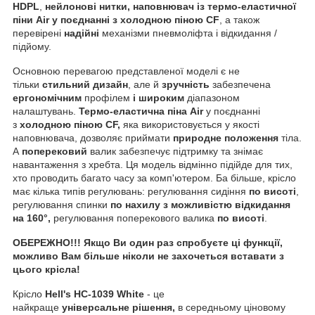
HDPL
,
нейлонові нитки, наповнювач із термо-еластичної
піни Air у поєднанні з холодною піною CF
, а також
перевірені
надійні
механізми пневмоліфта і відкидання /
підйому.
Основною перевагою представленої моделі є не
тільки
стильний дизайн
, але й
зручність
забезпечена
ергономічним
профілем
і широким
діапазоном
налаштувань.
Термо-еластична піна Air
у поєднанні
з
холодною піною CF,
яка використовується у якості
наповнювача, дозволяє приймати
природне положення
тіла.
А
поперековий
валик забезпечує підтримку та знімає
навантаження з хребта. Ця модель відмінно підійде для тих,
хто проводить багато часу за комп'ютером. Ба більше, крісло
має кілька типів регулювань: регулювання сидіння
по висоті
,
регулювання спинки
по нахилу
з можливістю відкидання
на 160°,
регулювання поперекового валика
по висоті
.
ОБЕРЕЖНО!!! Якщо Ви один раз спробуєте ці функції,
можливо Вам більше ніколи не захочеться вставати з
цього крісла!
Крісло
Hell's HC-1039 White
- це
найкраще
універсальне
рішення,
в середньому ціновому