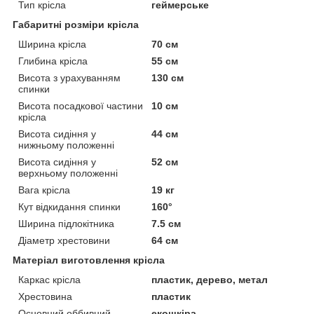
Тип крісла
геймерське
Габаритні розміри крісла
Ширина крісла
70 см
Глибина крісла
55 см
Висота з урахуванням
130 см
спинки
Висота посадкової частини
10 см
крісла
Висота сидіння у
44 см
нижньому положенні
Висота сидіння у
52 см
верхньому положенні
Вага крісла
19 кг
Кут відкидання спинки
160°
Ширина підлокітника
7.5 см
Діаметр хрестовини
64 см
Матеріал виготовлення крісла
Каркас крісла
пластик, дерево, метал
Хрестовина
пластик
Основний оббивний
екошкіра