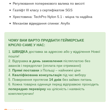
Регулювання поперекового валика по висоті
Газліфт III класу з сертифікатом SGS
Хрестовина: TechPro Nylon 5.1 - міцна та надійна
Механізм відкидання спинки: Anyfix
ЧОМУ ВАМ ВАРТО ПРИДБАТИ ГЕЙМЕРСЬКЕ
КРІСЛО
САМЕ У НАС:
1.
ШВИДКА
доставка за адресою або у відділення Нової
пошти!
2. Відправка
в день замовлення
післяплатою без
авансів і передоплат (оплата при отриманні)
3.
Прямі поставки
з Польщі – найнижчі ціни
4.
Кваліфікована консультація
під час вибору
5. Повернення протягом
14 днів
без зайвих питань
6. Кожна товарна одиниця перед відправкою проходить
попередню перевірку
на цілісність і наявність
комплектуючих!