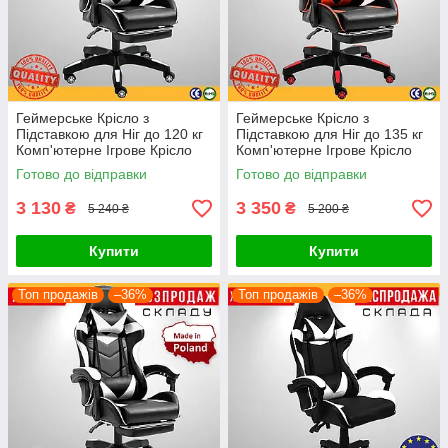
Геймерське Крісло з
Геймерське Крісло з
Підставкою для Ніг до 120 кг
Підставкою для Ніг до 135 кг
Комп'ютерне Ігрове Крісло
Комп'ютерне Ігрове Крісло
для Геймера з Подушками
для Геймера з Подушками
Готово до відправки
Готово до відправки
Bonro B-810 Біле Чорне
4Points Vecotti GT Червоне
3 130
3 350
₴
₴
5 240 ₴
5 200 ₴
Купити
Купити
Топ продажів
–36%
Топ продажів
–36%