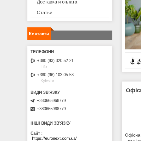
Доставка и оплата
Статьи
Контакти
+380 (93) 320-52-21
Life
+380 (96) 103-05-53
Kyivstar
Офісн
+380665968779
+380665968779
ІНШІ ВИДИ ЗВ'ЯЗКУ
Сайт
Офісна
https://euronext.com.ua/
«помічн