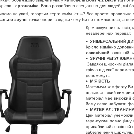
крісла -
ергономіка
. Воно розроблено спеціально для людей, які б
аємо на увазі, говорячи «ергономічність»? Все просто: правильна 
ально зручні
точки опори, завдяки чому Ви не втомлюєтеся, а ноги,
Крім озвучених плюсів, 
незаперечних переваг:
УНІВЕРСАЛЬНИЙ Д
Крісло відмінно доповнит
лаконічний
зовнішній в
ЗРУЧНІ РЕГУЛЮВАН
Завдяки широким діапаз
крісло під свої парамет
допоможуть.
М'ЯКІСТЬ
Максимум комфорту Ви з
щільності, який викорис
матеріал має
високий с
йому легко набувати фо
МАТЕРІАЛ: ТКАНИНА 
Цей матеріал унеможли
гарантуючи повноцінну ц
привабливий зовнішній в
забезпечення циркуляції