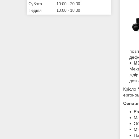
Субота
10:00
20:00
Неділя
10:00
18:00
пові
дефо
МЕ
Меха
віді
дозв
Крісло
ергоном
Основн
Ер
Ма
Об
М'
На