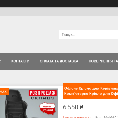
С
КОНТАКТИ
ОПЛАТА ТА ДОСТАВКА
ПОВЕРНЕННЯ ТА
Офісне Крісло для Керівника
одаж
Комп'ютерне Крісло для Офіс
6 550 ₴
Немає в наявності
Код:
AN-MA4.