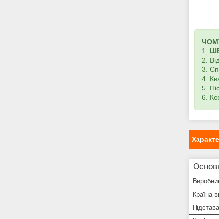
ЧОМУ
1.
Ш
2. В
3. С
4. К
5. П
6. К
Характ
Основ
Виробни
Країна в
Підстава