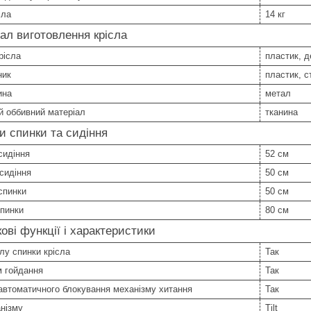
сла
14 кг
ал виготовлення крісла
рісла
пластик, д
ник
пластик, с
ина
метал
й оббивний матеріал
тканина
и спинки та сидіння
сидіння
52 см
сидіння
50 см
спинки
50 см
спинки
80 см
ові функції і характеристики
лу спинки крісла
Так
м гойдання
Так
автоматичного блокування механізму хитання
Так
нізму
Tilt