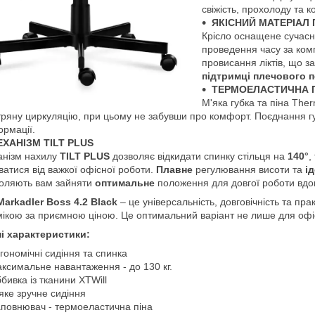
свіжість, прохолоду та 
ЯКІСНИЙ МАТЕРІАЛ 
Крісло оснащене сучасн
проведення часу за ко
провисання ліктів, що 
підтримці плечового 
ТЕРМОЕЛАСТИЧНА
М'яка губка та піна The
тряну циркуляцію, при цьому не забувши про комфорт. Поєднання губ
рмації.
ХАНІЗМ TILT PLUS
нізм нахилу
TILT
PLUS
дозволяє відкидати спинку стільця на
140
°
,
рватися від важкої офісної роботи.
Плавне
регулювання висоти та
ід
оляють вам зайняти
оптимальне
положення для довгої роботи вдом
Markadler Boss 4.2 Black
– це універсальність, довговічність та пр
ікою за приємною ціною. Це оптимальний варіант не лише для офіс
і характеристики:
гономічні сидіння та спинка
ксимальне навантаження - до 130 кг.
бивка із тканини XTWill
яке зручне сидіння
повнювач - термоеластична піна