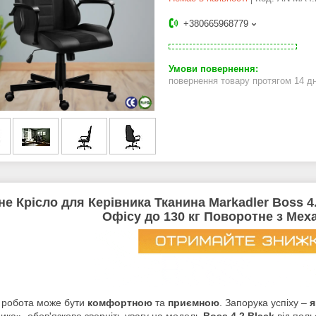
+380665968779
повернення товару протягом 14 д
е Крісло для Керівника Тканина Markadler Boss 4
Офісу до 130 кг Поворотне з Мех
 робота може бути
комфортною
та
приємною
. Запорука успіху –
я
ика», обов'язково зверніть увагу на модель
Boss 4.2 Black
від пол