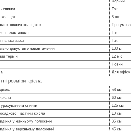
Чорний
ь спинки
Так
ь коліщат
5 шт.
плектованих коліщаток
Прогумован
чні властивості
Так
ні властивості
Так
льно допустиме навантаження
130 кг
ний термін
12 міс
Новий
ла
Для офісу
тні розміри крісла
крісла
58 см
крісла
60 см
 урахуванням спинки
125 см
осадкової частини крісла
10 см
идіння у нижньому положенні
35 см
идіння у верхньому положенні
45 см