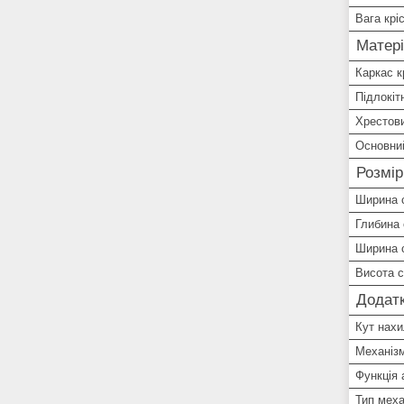
Вага крі
Матері
Каркас к
Підлокіт
Хрестов
Основни
Розмір
Ширина 
Глибина 
Ширина 
Висота 
Додатк
Кут нахи
Механіз
Функція 
Тип меха