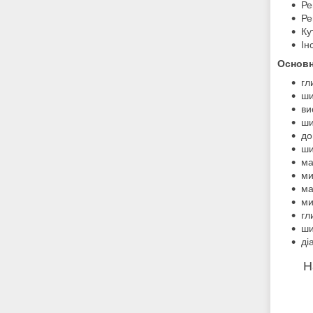
Ре
Ре
Ку
Ін
Основн
гл
ши
ви
ши
до
ши
ма
ми
ма
ми
гл
ши
ді
Н