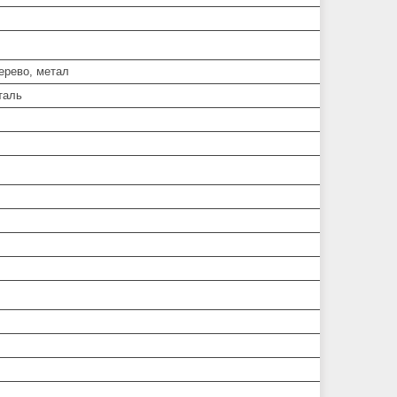
ерево, метал
таль