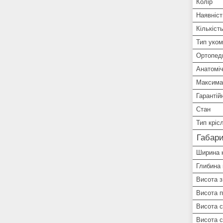
Колір
Наявніст
Кількіст
Тип уком
Ортопеди
Анатоміч
Максима
Гарантій
Стан
Тип кріс
Габари
Ширина 
Глибина 
Висота з
Висота п
Висота с
Висота с