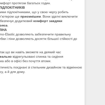
комфорт протягом багатьох годин.
ПІДЛОКІТНИКІВ
ими підлокітниками, що у свою чергу робить
мп'ютером ще
приємнішим
. Вони здатні виключити
забезпечує додатковий
комфорт завдяки
пояса
.
ПІНА
rmo-Elastic дозволяють забезпечити правильну
ки і піни дозволяють досягти більшої стійкості до
 так що ви навіть зможете на деякий час
еально
відрегульовані спинка та сидіння
а або в офісі без почуття втоми.
актичність поєднані зі стильним дизайном та відмінною
у, а й для дому.