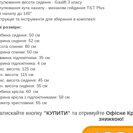
гулювання висоти сидіння - Gaslift 3 класу
гулювання кута нахилу - механізм гойдання TILT Plus
т нахилу до 140°
струкція та інструменти для збирання в комплекті
і розміри:
ибина сидіння: 50 см
рина сидіння: 52 см
сота спинки: 80 см
рина спинки: 50 см
вжина підлокітника: 35 см
рина підлокітника: 4 см
кс. висота: 125 см
н. висота: 115 см
кс. висота сидіння: 45 см
н. висота сидіння: 35 см
ибина крісла: 60 см
рина крісла з підлокітниками: 58 см
аметр хрестовини: 65 см
атискайте кнопку
"КУПИТИ"
та отримуйте
Офісне Кр
знижкою!