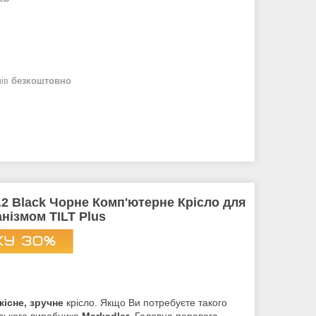
нів
безкоштовно
.2 Black Чорне Комп'ютерне Крісло для
анізмом TILT Plus
кісне, зручне
крісло. Якщо Ви потребуєте такого
ьського виробника
Markadler
. Головна перевага