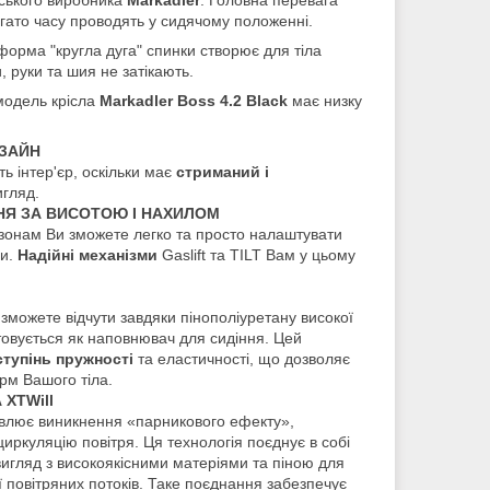
агато часу проводять у сидячому положенні.
форма "кругла дуга" спинки створює для тіла
 руки та шия не затікають.
модель крісла
Markadler Boss 4.2 Black
має низку
ИЗАЙН
ь інтер'єр, оскільки має
стриманий і
игляд.
НЯ ЗА ВИСОТОЮ І НАХИЛОМ
онам Ви зможете легко та просто налаштувати
ри.
Надійні механізми
Gaslift та TILT Вам у цьому
можете відчути завдяки пінополіуретану високої
товується як наповнювач для сидіння. Цей
тупінь пружності
та еластичності, що дозволяє
рм Вашого тіла.
XTWill
влює виникнення «парникового ефекту»,
иркуляцію повітря. Ця технологія поєднує в собі
игляд з високоякісними матеріями та піною для
 повітряних потоків. Таке поєднання забезпечує