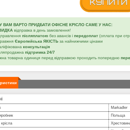
 ВАМ ВАРТО ПРИДБАТИ ОФІСНЕ КРІСЛО САМЕ У НАС:
ВИДКА
відправка в день замовлення!
ідправлення
післяплатою
без авансів і
передоплат
(оплата при отр
правжня
Європейська ЯКІСТЬ
за найнижчими цінами
валіфікована
консультація
ісляпродажна
підтримка 24/7
ожна товарна одиниця перед відправкою проходить попередню
пер
еристики
ні
к
Markadler
иробник
Польща
 крісла
Хрестовин