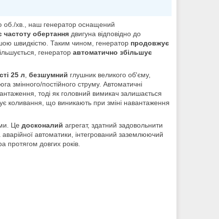
тю об./хв., наш генератор оснащений
є частоту обертання
двигуна відповідно до
ншою швидкістю. Таким чином, генератор
продовжує
ільшується, генератор
автоматично збільшує
ті 25 л
,
безшумний
глушник великого об'єму,
юга змінного/постійного струму. Автоматичні
антаження, тоді як головний вимикач залишається
є коливання, що виникають при зміні навантаження
ями. Це
досконалий
агрегат, здатний задовольнити
а аварійної автоматики, інтегрований заземлюючий
а протягом довгих років.