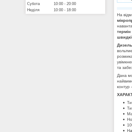
Субота
10:00
20:00
Неділя
10:00
18:00
На відм
мікроп
наванта
термін
швидкі
Дизель
вольтме
розмика
увімкн
та заб
Дана м
найвимо
контур 
ХАРАК
Ти
Ти
Ма
Но
10
На