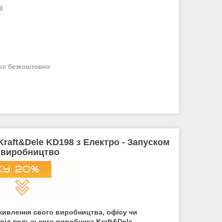
8
нів
безкоштовно
raft&Dele KD198 з Електро - Запуском
а виробництво
живлення свого виробництва, офісу чи
від польського виробника Kraft&Dele.