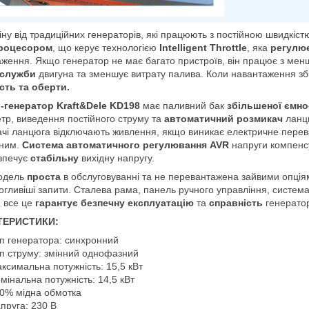
іну від традиційних генераторів, які працюють з постійною швидкіс
роцесором
, що керує технологією
Intelligent Throttle
, яка
регулю
ження. Якщо генератор не має багато пристроїв, він працює з ме
 служби
двигуна та зменшує витрату палива. Коли навантаження зб
сть та оберти.
-генератор
Kraft&Dele KD198
має паливний бак
збільшеної ємнос
тр, виведення постійного струму та
автоматичний розмикач
ланц
чі ланцюга відключають живлення, якщо виникає електричне перев
еним.
Система автоматичного регулювання AVR
напруги компенсу
езпечує
стабільну
вихідну напругу.
одель
проста
в обслуговуванні та не перевантажена зайвими опці
гливіші запити. Сталева рама, панель ручного управління, систем
- все це
гарантує безпечну експлуатацію
та
справність
генератор
ТЕРИСТИКИ:
п генератора: синхронний
п струму: змінний однофазний
ксимальна потужність: 15,5 кВт
мінальна потужність: 14,5 кВт
0% мідна обмотка
пруга: 230 В