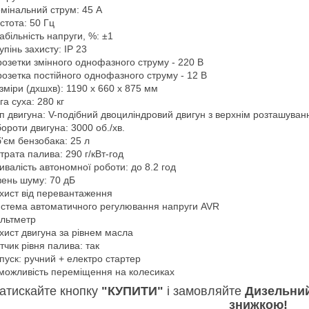
мінальний струм: 45 А
стота: 50 Гц
абільність напруги, %: ±1
упінь захисту: IP 23
розетки змінного однофазного струму - 220 В
розетка постійного однофазного струму - 12 В
зміри (дхшхв): 1190 х 660 х 875 мм
га суха: 280 кг
п двигуна: V-подібний двоциліндровий двигун з верхнім розташува
ороти двигуна: 3000 об./хв.
'єм бензобака: 25 л
трата палива: 290 г/кВт-год
ивалість автономної роботи: до 8.2 год
вень шуму: 70 дБ
хист від перевантаження
стема автоматичного регулювання напруги AVR
льтметр
хист двигуна за рівнем масла
тчик рівня палива: так
пуск: ручний + електро стартер
можливість переміщення на колесиках
атискайте кнопку
"КУПИТИ"
і замовляйте
Дизельний
знижкою!