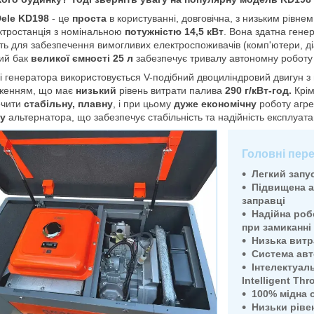
Dele KD198
- це
проста
в користуванні, довговічна, з низьким рівнем
ктростанція з номінальною
потужністю 14,5 кВт
. Вона здатна гене
ть для забезпечення вимогливих електроспоживачів (комп'ютери, д
ий бак
великої
ємності 25 л
забезпечує тривалу автономну робот
і генератора використовується V-подібний двоциліндровий двигун з
женням, що має
низький
рівень витрати палива
290
г/кВт-
год.
Крі
ечити
стабільну, плавну
, і при цьому
дуже економічну
роботу агр
у
альтернатора, що забезпечує стабільність та надійність експлуатац
Головні пер
Легкий запу
Підвищена а
заправці
Надійна роб
при замиканні
Низька витр
Система авт
Інтелектуаль
Intelligent Thr
100% мідна 
Низьки ріве