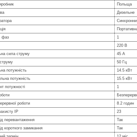
иробник
Польща
ива
Дизельне
ратора
Синхронни
ція
Портативн
ь фаз
1
220 В
ьна сила струму
45 А
 струму
50 Гц
на потужність
14.5 кВт
льна потужність
15.5 кВт
нт потужності
1
оботи
Безперерв
ерервної роботи
8.2 годин
захисту IP
23
ід перевантаження
Так
ід короткого замикання
Так
ний термін
12 міс