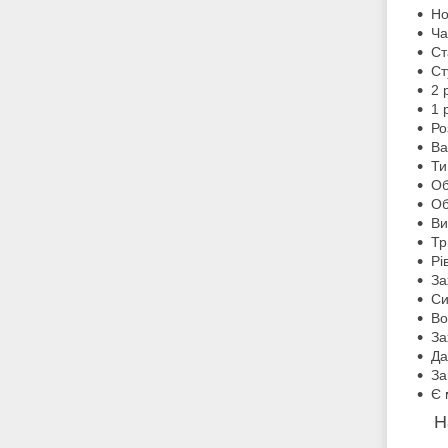
Но
Ча
Ст
Ст
2 
1 
Ро
Ва
Ти
Об
Об
Ви
Тр
Рі
За
Си
Во
За
Да
За
Є 
Н