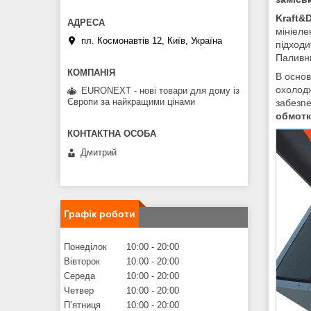
Kraft&
мініеле
пл. Космонавтів 12, Київ, Україна
підходи
Паливн
В основ
охолод
EURONEXT - нові товари для дому із
Європи за найкращими цінами
забезп
обмотк
Дмитрий
Графік роботи
Понеділок
10:00
20:00
Вівторок
10:00
20:00
Середа
10:00
20:00
Четвер
10:00
20:00
Пʼятниця
10:00
20:00