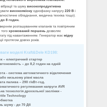
 вібрації та шуму
високопродуктивна
рувати
високоякісну
однофазну напругу
220 В
і
іагностичне обладнання, медична техніка тощо).
у
до 8 годин.
 верхнім розташуванням клапанів та повітряним
м того
хромований поршень
дозволяє
егату під навантаженням. Генератор має
мідну
ії протягом довгих років.
еваги моделі
Kraft&Dele KD198
:
ск – електричний стартер
втономність – до 8,2 годин на одній
ота - система автоматичного відключення
 або низькому рівні масла
ата палива –
290
г/кВт-
год
.
оматичного регулювання напруги AVR
на технологія дросельної заслінки -
ottle Technology
обмотка
нь шуму - до 70 Дб