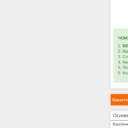
ЧОМ
1.
Б
2. В
3. С
4. К
5. П
6. К
Характ
Основ
Виробни