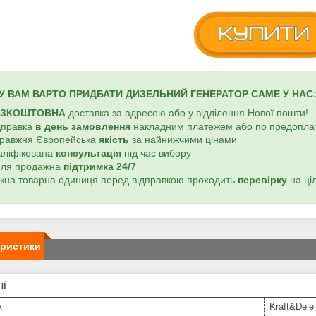
У ВАМ ВАРТО ПРИДБАТИ ДИЗЕЛЬНИЙ ГЕНЕРАТОР
САМЕ У НАС
ЕЗКОШТОВНА
доставка за адресою або у відділення Нової пошти!
ідправка
в день замовлення
накладним платежем або по предоплат
правжня Європейська
якість
за найнижчими цінами
валіфікована
консультація
під час вибору
ісля продажна
підтримка 24/7
ожна товарна одиниця перед відправкою проходить
перевірку
на ціл
еристики
ні
к
Kraft&Dele