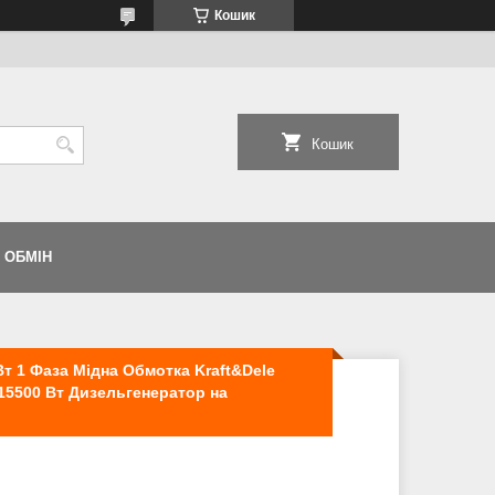
Кошик
Кошик
 ОБМІН
т 1 Фаза Мідна Обмотка Kraft&Dele
 15500 Вт Дизельгенератор на