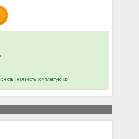
:
і
існість і наявність комплектуючих!