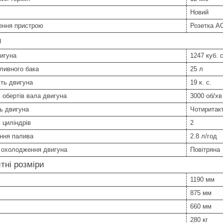
Новий
ення пристрою
Розетка A
н
игуна
1247 куб. 
ливного бака
25 л
ть двигуна
19 к. с.
ь обертів вала двигуна
3000 об/хв
ь двигуна
Чотиритак
ь циліндрів
2
ння палива
2.8 л/год
 охолодження двигуна
Повітряна
тні розміри
1190 мм
875 мм
660 мм
280 кг