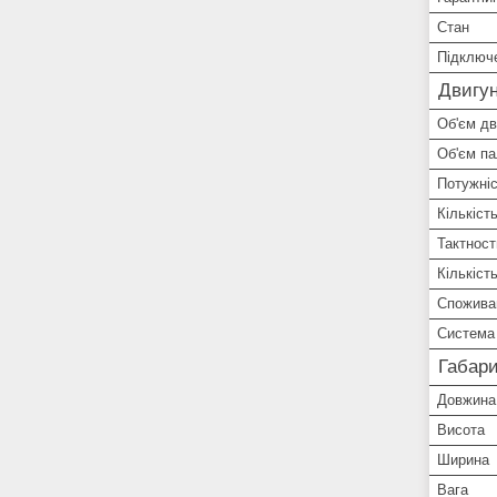
Стан
Підключ
Двигу
Об'єм дв
Об'єм па
Потужніс
Кількіст
Тактност
Кількіст
Спожива
Система
Габари
Довжина
Висота
Ширина
Вага