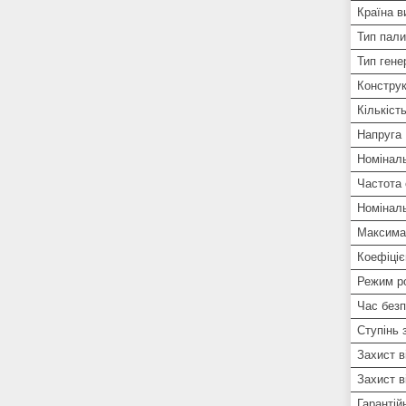
Країна в
Тип пал
Тип гене
Конструк
Кількіст
Напруга
Номінал
Частота
Номіналь
Максима
Коефіціє
Режим р
Час безп
Ступінь 
Захист в
Захист в
Гарантій