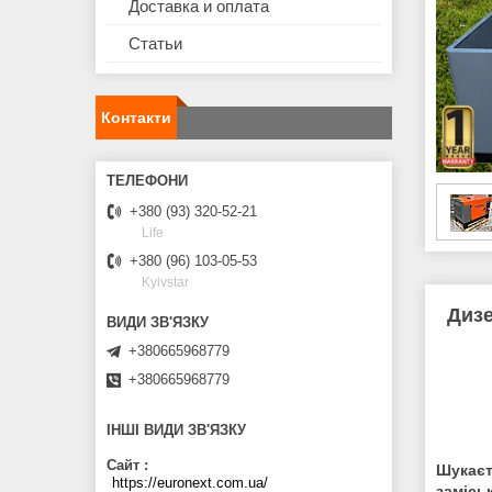
Доставка и оплата
Статьи
Контакти
+380 (93) 320-52-21
Life
+380 (96) 103-05-53
Kyivstar
Дизе
+380665968779
+380665968779
ІНШІ ВИДИ ЗВ'ЯЗКУ
Сайт
Шукаєт
https://euronext.com.ua/
замісь