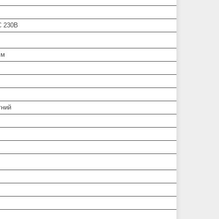
C 230В
см
тний