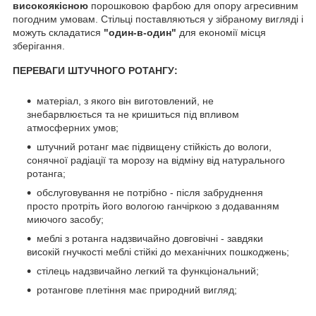
високоякісною
порошковою фарбою для опору агресивним
погодним умовам. Стільці поставляються у зібраному вигляді і
можуть складатися
"один-в-один"
для економії місця
зберігання.
ПЕРЕВАГИ ШТУЧНОГО РОТАНГУ:
матеріал, з якого він виготовлений, не
знебарвлюється та не кришиться під впливом
атмосферних умов;
штучний ротанг має підвищену стійкість до вологи,
сонячної радіації та морозу на відміну від натурального
ротанга;
обслуговування не потрібно - після забруднення
просто протріть його вологою ганчіркою з додаванням
миючого засобу;
меблі з ротанга надзвичайно довговічні - завдяки
високій гнучкості меблі стійкі до механічних пошкоджень;
стілець надзвичайно легкий та функціональний;
ротангове плетіння має природний вигляд;