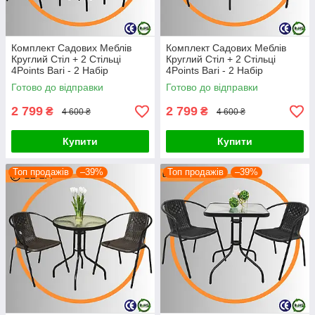
Комплект Садових Меблів
Комплект Садових Меблів
Круглий Стіл + 2 Стільці
Круглий Стіл + 2 Стільці
4Points Bari - 2 Набір
4Points Bari - 2 Набір
Садових Меблів зі Штучного
Садових Меблів зі Штучного
Готово до відправки
Готово до відправки
Ротангу Чорний Польща
Ротангу Сірий Польща
2 799
2 799
₴
₴
4 600 ₴
4 600 ₴
Купити
Купити
Топ продажів
–39%
Топ продажів
–39%