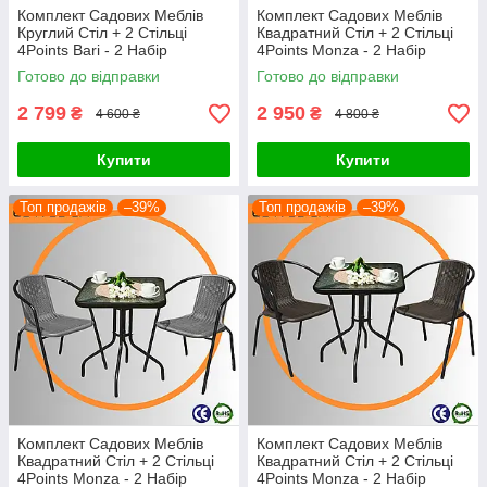
Комплект Садових Меблів
Комплект Садових Меблів
Круглий Стіл + 2 Стільці
Квадратний Стіл + 2 Стільці
4Points Bari - 2 Набір
4Points Monza - 2 Набір
Садових Меблів зі Штучного
Садових Меблів зі Штучного
Готово до відправки
Готово до відправки
Ротангу Коричневий Польща
Ротангу Чорний Польща
2 799
2 950
₴
₴
4 600 ₴
4 800 ₴
Купити
Купити
Топ продажів
–39%
Топ продажів
–39%
Комплект Садових Меблів
Комплект Садових Меблів
Квадратний Стіл + 2 Стільці
Квадратний Стіл + 2 Стільці
4Points Monza - 2 Набір
4Points Monza - 2 Набір