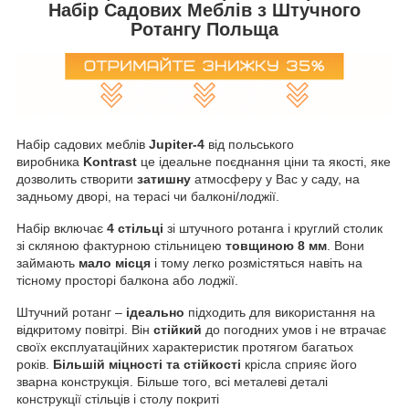
Набір Садових Меблів з Штучного
Ротангу Польща
Набір садових меблів
Jupiter-4
від польського
виробника
Kontrast
це ідеальне поєднання ціни та якості, яке
дозволить створити
затишну
атмосферу у Вас у саду, на
задньому дворі, на терасі чи балконі/лоджії.
Набір включає
4 стільці
зі штучного ротанга і круглий столик
зі скляною фактурною стільницею
товщиною 8 мм
. Вони
займають
мало місця
і тому легко розмістяться навіть на
тісному просторі балкона або лоджії.
Штучний ротанг –
ідеально
підходить для використання на
відкритому повітрі. Він
стійкий
до погодних умов і не втрачає
своїх експлуатаційних характеристик протягом багатьох
років.
Більшій міцності та стійкості
крісла сприяє його
зварна конструкція. Більше того, всі металеві деталі
конструкції стільців і столу покриті