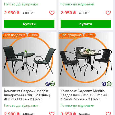
Садових Меблів зі Штучного
Садових Меблів зі Штучного
Готово до відправки
Готово до відправки
Ротангу Сірий Польща
Ротангу Коричневий Польща
2 950
2 950
₴
₴
4 800 ₴
4 800 ₴
Купити
Купити
Топ продажів
–38%
Топ продажів
–37%
Комплект Садових Меблів
Комплект Садових Меблів
Квадратний Стіл + 2 Стільці
Квадратний Стіл + 3 Стільці
4Points Udine - 2 Набір
4Points Monza - 3 Набір
Садових Меблів з Текстилена
Садових Меблів зі Штучного
Готово до відправки
Готово до відправки
Чорний Польща
Ротангу Чорний Польща
2 980
3 650
₴
₴
4 800 ₴
5 800 ₴