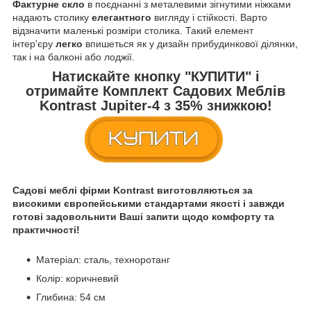
Фактурне скло
в поєднанні з металевими зігнутими ніжками
надають столику
елегантного
вигляду і стійкості. Варто
відзначити маленькі розміри столика. Такий елемент
інтер'єру
легко
впишеться як у дизайн прибудинкової ділянки,
так і на балконі або лоджії.
Натискайте кнопку
"КУПИТИ"
і
отримайте
Комплект Садових Меблів
Kontrast Jupiter-4
з
35% знижкою!
Садові меблі фірми
Kontrast
виготовляються за
високими європейськими стандартами якості і завжди
готові задовольнити Ваші запити щодо комфорту та
практичності!
Матеріал: сталь, техноротанг
Колір: коричневий
Глибина: 54 см