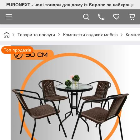
EURONEXT - нові товари для дому із Європи за найкращими
Товари та послуги
Комплекти садових меблів
Компле
Топ продажів