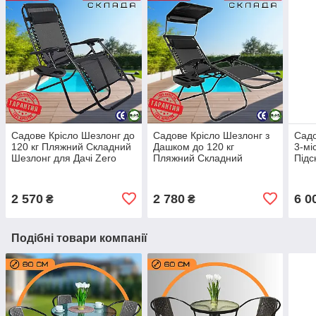
Садове Крісло Шезлонг до
Садове Крісло Шезлонг з
Садо
120 кг Пляжний Складний
Дашком до 120 кг
3-мі
Шезлонг для Дачі Zero
Пляжний Складний
Підс
Gravity XXL Розкладний
Шезлонг з Підсклянником
Наві
Лежак з Підстаканником
Чорний для Дачі Zero
Beig
Чорний
Gravity Розкладний Лежак
Осіб
2 570
2 780
6 0
₴
₴
Подібні товари компанії