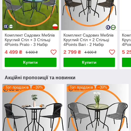
Комплект Садових Меблів
Комплект Садових Меблів
Комп
Круглий Стіл + 3 Стільці
Круглий Стіл + 2 Стільці
Круг
4Points Prato - 3 Набір
4Points Bari - 2 Набір
4Poi
Садових Меблів зі
Садових Меблів зі
Садо
4 499
2 799
5 2
₴
₴
6 600 ₴
4 600 ₴
Штучного Ротангу Сірий
Штучного Ротангу
Штуч
Польща
Коричневий Польща
Пол
Купити
Купити
Акційні пропозиції та новинки
Топ продажів
–39%
Топ продажів
–39%