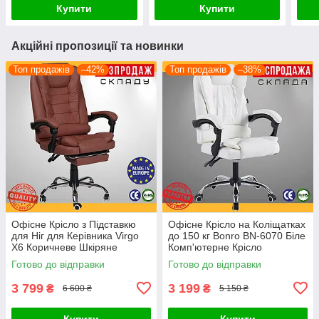
Купити
Купити
TILT
Акційні пропозиції та новинки
Топ продажів
–42%
Топ продажів
–38%
Офісне Крісло з Підставкю
Офісне Крісло на Коліщатках
для Ніг для Керівника Virgo
до 150 кг Bonro BN-6070 Біле
X6 Коричневе Шкіряне
Комп'ютерне Крісло
Комп'ютерне Крісло для
Керівника для Офісу
Готово до відправки
Готово до відправки
Офісу з Підголівником
Поворотне
Коліщатка
3 799
3 199
₴
₴
6 600 ₴
5 150 ₴
Купити
Купити