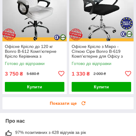
Офісне Крісло до 120 кг
Офісне Крісло з Мікро -
Bonro B-612 Комп'ютерне
Сіткою Сіре Bonro B-619
Крісло Керівника з
Комп'ютерне для Офісу з
Механізмом TILT Поворотне
Сітчастою Спинкою для
Готово до відправки
Готово до відправки
на Коліщатках Біле
Персоналу для Клієнтів
3 750
1 330
₴
₴
5 680 ₴
2 000 ₴
Купити
Купити
Показати ще
Про нас
97% позитивних з 428 відгуків за рік