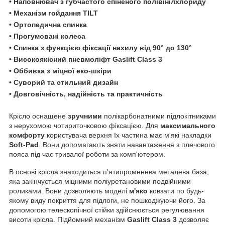
• Наповнювач з губчастого спіненого полівінілхлориду
• Механізм гойдання TILT
• Ортопедична спинка
• Прогумовані колеса
• Спинка з функцією фіксації нахилу від 90° до 130°
• Високоякісний пневмоліфт Gaslift Class 3
• Оббивка з міцної еко-шкіри
• Суворий та стильний дизайн
• Довговічність, надійність та практичність
Крісло оснащене
зручними
полікарбонатними підлокітниками
з нерухомою чотириточковою фіксацією. Для
максимального
комфорту
користувача верхня їх частина має м'які накладки
Soft-Pad
. Вони допомагають зняти навантаження з плечового
пояса під час тривалої роботи за комп'ютером.
В основі крісла знаходиться п'ятипроменева металева база,
яка закінчується міцними поліуретановими подвійними
роликами. Вони дозволяють моделі
м'яко
ковзати по будь-
якому виду покриття для підлоги, не пошкоджуючи його. За
допомогою телескопічної стійки здійснюється регулювання
висоти крісла. Підйомний механізм
Gaslift Class 3
дозволяє