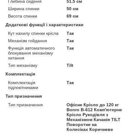
Глибина сидіння
51.5 см
Ширина спинки
50 см
Висота спинки
69 см
Додаткові функції і характеристики
Кут нахилу спинки крісла
Так
Механізм гойдання
Так
Функція автоматичного
Так
блокування механізму
хитання
Тип механізму
Tilt
Комплектація
Комплектація
Так
підлокітниками
Тип призначення
Тип призначення
Офісне Крісло до 120 кг
Bonro B-612 Комп'ютерне
Крісло Рукодівля з
Механізмом Качанія TILT
Поворотне на
Колесіках Коричневе