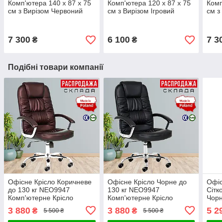
Комп'ютера 140 x 87 x 75
Комп'ютера 120 x 87 x 75
Комп
см з Вирізом Червоний
см з Вирізом Ігровий
см з
Ігровий Стіл для Геймера
Геймерський Стіл для
Стіл
COMFORT XG14 з
Геймера Eco12 до 110 кг
COM
підставкою
Чорний ЛДСП
підс
7 300
6 100
7 3
₴
₴
Подібні товари компанії
Офісне Крісло Коричневе
Офісне Крісло Чорне до
Офіс
до 130 кг NEO9947
130 кг NEO9947
Сітк
Комп'ютерне Крісло
Комп'ютерне Крісло
Чорн
Керівника з Механізмом
Керівника з Механізмом
Neo
3 880
3 880
5 2
₴
₴
5 500 ₴
5 500 ₴
Гойдання TILT Поворотне
Гойдання TILT Поворотне
Кріс
на Коліщатках
на Коліщатках
Мех