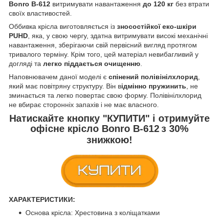
Bonro B-612
витримувати навантаження
до 120 кг
без втрати
своїх властивостей.
Оббивка крісла виготовляється із
зносостійкої еко-шкіри
PUHD
, яка, у свою чергу, здатна витримувати високі механічні
навантаження, зберігаючи свій первісний вигляд протягом
тривалого терміну. Крім того, цей матеріал невибагливий у
догляді та
легко піддається очищенню
.
Наповнювачем даної моделі є
спінений полівінілхлорид
,
який має повітряну структуру. Він в
ідмінно пружинить
, не
зминається та легко повертає свою форму. Полівінілхлорид
не вбирає сторонніх запахів і не має власного.
Натискайте кнопку
"КУПИТИ"
і отримуйте
офісне крісло Bonro B-612
з
30%
знижкою!
ХАРАКТЕРИСТИКИ:
Основа крісла: Хрестовина з коліщатками