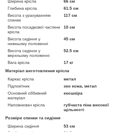
Ширина крісла
66 см
Глибина крісла
61.5 см
Висота з урахуванням
117 см
спинки
Висота посадкової частини
10 см
крісла
Висота сидіння у
45 см
нижньому положенні
Висота сидіння у
52.5 см
верхньому положенні
Вага крісла
17 кг
Матеріал виготовлення крісла
Каркас крісла
метал
Підлокітник
эко кожа, метал
Основний оббивний
екошкіра
матеріал
Наповнювач крісла
губчаста піна високої
щільності
Розміри спинки та сидіння
Ширина сидіння
53 см