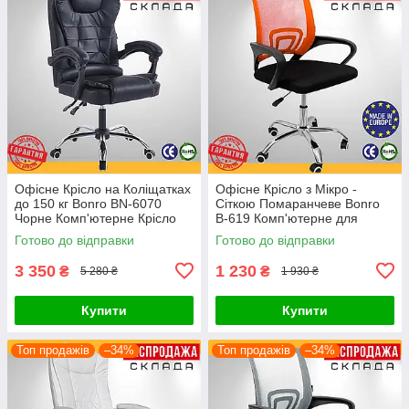
Офісне Крісло на Коліщатках
Офісне Крісло з Мікро -
до 150 кг Bonro BN-6070
Сіткою Помаранчеве Bonro
Чорне Комп'ютерне Крісло
B-619 Комп'ютерне для
Керівника для Офісу
Офісу з Сітчастою Спинкою
Готово до відправки
Готово до відправки
Поворотне
для Персоналу для Клієнтів
3 350
1 230
₴
₴
5 280 ₴
1 930 ₴
Купити
Купити
Топ продажів
–34%
Топ продажів
–34%