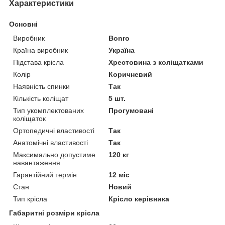
Характеристики
Основні
Виробник
Bonro
Країна виробник
Україна
Підстава крісла
Хрестовина з коліщатками
Колір
Коричневий
Наявність спинки
Так
Кількість коліщат
5 шт.
Тип укомплектованих
Прогумовані
коліщаток
Ортопедичні властивості
Так
Анатомічні властивості
Так
Максимально допустиме
120 кг
навантаження
Гарантійний термін
12 міс
Стан
Новий
Тип крісла
Крісло керівника
Габаритні розміри крісла