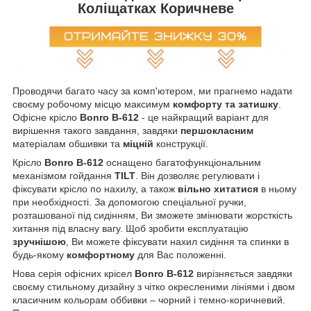
Коліщатках Коричневе
Проводячи багато часу за комп'ютером, ми прагнемо надати
своєму робочому місцю максимум
комфорту та затишку
.
Офісне крісло
Bonro B-612
- це найкращий варіант для
вирішення такого завдання, завдяки
першокласним
матеріалам обшивки та
міцній
конструкції.
Крісло
Bonro B-612
оснащено багатофункціональним
механізмом гойдання
TILT
. Він дозволяє регулювати і
фіксувати крісло по нахилу, а також
вільно хитатися
в ньому
при необхідності. За допомогою спеціальної ручки,
розташованої під сидінням, Ви зможете змінювати жорсткість
хитання під власну вагу. Щоб зробити експлуатацію
зручнішою
, Ви можете фіксувати нахил сидіння та спинки в
будь-якому
комфортному
для Вас положенні.
Нова серія офісних крісел
Bonro B-612
вирізняється завдяки
своєму стильному дизайну з чітко окресленими лініями і двом
класичним кольорам оббивки – чорний і темно-коричневий.