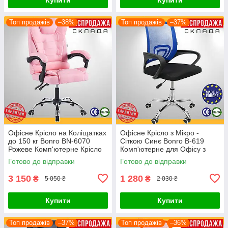
Топ продажів
–38%
Топ продажів
–37%
Офісне Крісло на Коліщатках
Офісне Крісло з Мікро -
до 150 кг Bonro BN-6070
Сіткою Синє Bonro B-619
Рожеве Комп'ютерне Крісло
Комп'ютерне для Офісу з
Керівника для Офісу
Сітчастою Спинкою для
Готово до відправки
Готово до відправки
Поворотне
Персоналу для Клієнтів
3 150
1 280
₴
₴
5 050 ₴
2 030 ₴
Купити
Купити
Топ продажів
–37%
Топ продажів
–36%