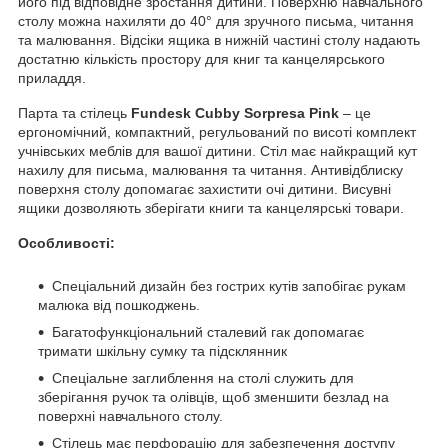
його під відповідне зростання дитини. Поверхню навчального
столу можна нахиляти до 40° для зручного письма, читання
та малювання. Відсіки ящика в нижній частині столу надають
достатню кількість простору для книг та канцелярського
приладдя.
Парта та стілець
Fundesk
Cubby Sorpresa
Pink
– це
ергономічний, компактний, регульований по висоті комплект
учнівських меблів для вашої дитини. Стіл має найкращий кут
нахилу для письма, малювання та читання. Антивідблиску
поверхня столу допомагає захистити очі дитини. Висувні
ящики дозволяють зберігати книги та канцелярські товари.
Особливості:
Спеціальний дизайн без гострих кутів запобігає рукам
малюка від пошкоджень.
Багатофункціональний сталевий гак допомагає
тримати шкільну сумку та підсклянник
Спеціальне заглиблення на столі служить для
зберігання ручок та олівців, щоб зменшити безлад на
поверхні навчального столу.
Стілець має перфорацію для забезпечення доступу