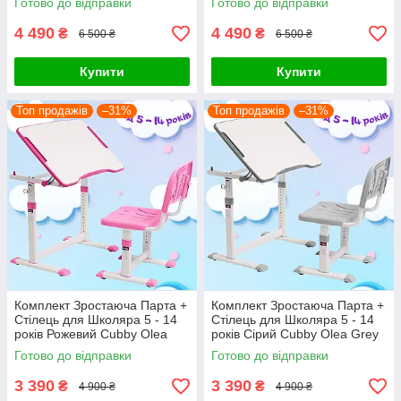
Готово до відправки
Готово до відправки
та Дошкільнят
Стіл для Школярів Сірий
4 490
4 490
₴
₴
6 500 ₴
6 500 ₴
Купити
Купити
Топ продажів
–31%
Топ продажів
–31%
Комплект Зростаюча Парта +
Комплект Зростаюча Парта +
Стілець для Школяра 5 - 14
Стілець для Школяра 5 - 14
років Рожевий Cubby Olea
років Сірий Cubby Olea Grey
Pink Шкільна стіл-парта
Шкільна стіл-парта
Готово до відправки
Готово до відправки
трансформер та стілець
трансформер та стілець
3 390
3 390
₴
₴
4 900 ₴
4 900 ₴