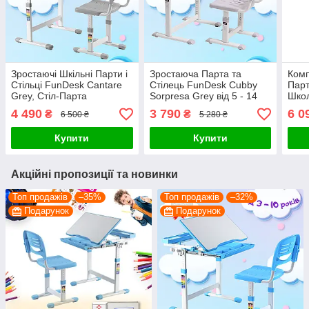
Зростаючі Шкільні Парти і
Зростаюча Парта та
Комп
Стільці FunDesk Cantare
Стілець FunDesk Cubby
Парт
Grey, Стіл-Парта
Sorpresa Grey від 5 - 14
Школ
Трансформер для
років Парта -
Роже
4 490
3 790
6 0
₴
₴
6 500 ₴
5 280 ₴
Школярів та Дошкільнят
Трансформер Учнівський
Litt
Стіл для Школярів Сірий
парт
Купити
Купити
стіл
Акційні пропозиції та новинки
Топ продажів
–35%
Топ продажів
–32%
Подарунок
Подарунок