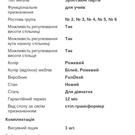
Тип меблів
Зростаючі парти
Функціональне
для учнів
призначення
Ростова група
№ 2, № 3, № 4, № 5, № 6
Можливість регулювання
Так
висоти стільниці
Можливість регулювання
Так
кута нахилу стільниці
Можливість регулювання
Так
висоти стільця
Колір
Рожевий
Колір (відтінок) меблів
Білий, Рожевий
Виробник
FunDesk
Стан
Новий
Стать
Для дівчаток
Гарантійний термін
12 міс
Вид столу за своїм
стіл-трансформер
призначенням
Комплектація
Висувний ящик
1 шт.