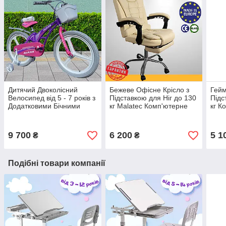
Дитячий Двоколісний
Бежеве Офісне Крісло з
Гейм
Велосипед від 5 - 7 років з
Підставкою для Ніг до 130
Підс
Додатковими Бічними
кг Malatec Комп'ютерне
кг К
Колесами з Дисковими
Крісло Керівника для
Кріс
Гальмами Mars - 18"
Офісу з Підголівником
BN-8
Фіолетовий з Рожевим
Бежеве Польща
9 700
6 200
5 1
₴
₴
Подібні товари компанії