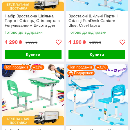
Набір Зростаюча Шкільна
Зростаючі Шкільні Парти і
Парта і Стілець, Стіл-парта з
Стільці FunDesk Cantare
Регулюванням Висоти для
Blue, Стіл-Парта
Школярів FunDesk Cantare
Трансформер для Школярів
Готово до відправки
Готово до відправки
Blue
та Дошкільнят
4 290
4 190
₴
₴
6 550 ₴
6 200 ₴
Купити
Купити
Топ продажів
–31%
Топ продажів
–31%
Подарунок