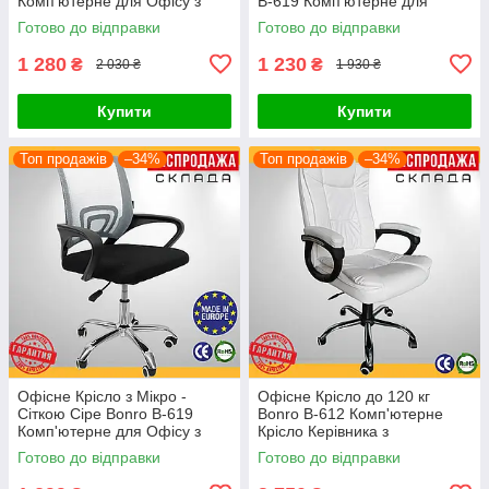
Комп'ютерне для Офісу з
B-619 Комп'ютерне для
Сітчастою Спинкою для
Офісу з Сітчастою Спинкою
Готово до відправки
Готово до відправки
Персоналу для Клієнтів
для Персоналу для Клієнтів
1 280
1 230
₴
₴
2 030 ₴
1 930 ₴
Купити
Купити
Топ продажів
–34%
Топ продажів
–34%
Офісне Крісло з Мікро -
Офісне Крісло до 120 кг
Сіткою Сіре Bonro B-619
Bonro B-612 Комп'ютерне
Комп'ютерне для Офісу з
Крісло Керівника з
Сітчастою Спинкою для
Механізмом TILT Поворотне
Готово до відправки
Готово до відправки
Персоналу для Клієнтів
на Коліщатках Біле