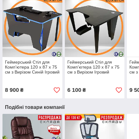
Геймерський Стіл для
Геймерський Стіл для
Гейм
Комп'ютера 120 x 87 x 75
Комп'ютера 120 x 87 x 75
Комп
см з Вирізом Синій Ігровий
см з Вирізом Ігровий
см з
Стіл для Геймера
Геймерський Стіл для
Стіл
Madxracer Comfort GT12 з
Геймера Eco12 до 110 кг
Madx
підставкою
Чорний ЛДСП
підс
8 900
6 100
9 5
₴
₴
Подібні товари компанії