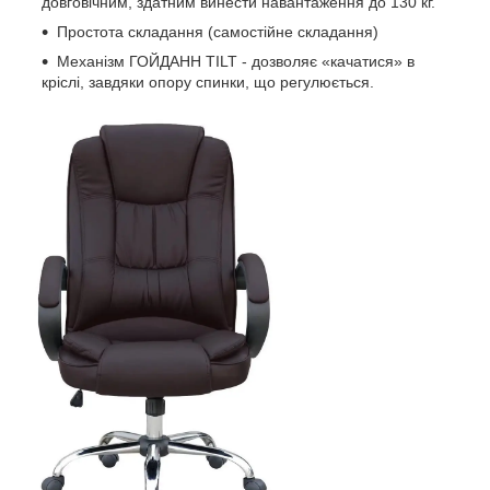
довговічним, здатним винести навантаження до 130 кг.
Простота складання (самостійне складання)
Механізм ГОЙДАНН TILT - дозволяє «качатися» в
кріслі, завдяки опору спинки, що регулюється.