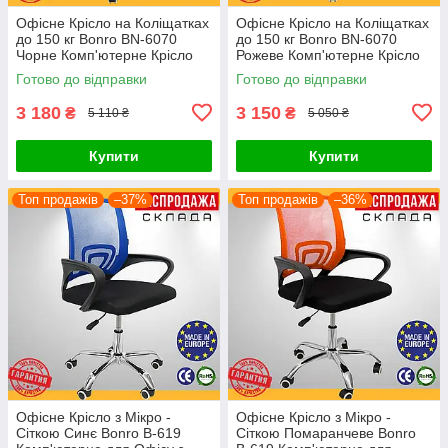
Офісне Крісло на Коліщатках
Офісне Крісло на Коліщатках
до 150 кг Bonro BN-6070
до 150 кг Bonro BN-6070
Чорне Комп'ютерне Крісло
Рожеве Комп'ютерне Крісло
Керівника для Офісу
Керівника для Офісу
Готово до відправки
Готово до відправки
Поворотне
Поворотне
3 180
3 150
₴
₴
5 110 ₴
5 050 ₴
Купити
Купити
Топ продажів
–37%
Топ продажів
–36%
Офісне Крісло з Мікро -
Офісне Крісло з Мікро -
Сіткою Синє Bonro B-619
Сіткою Помаранчеве Bonro