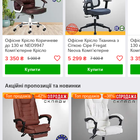
Офісне Крісло Коричневе
Офісне Крісло Тканина з
Офіс
до 130 кг NEO9947
Сіткою Сіре Fregat
130 
Комп'ютерне Крісло
Neova Комп'ютерне
Комп
Керівника з Механізмом
Крісло для Офісу з
Кері
3 350
5 299
3 3
₴
₴
5 000 ₴
7 600 ₴
Гойдання TILT Поворотне
Механізмом Гойдання
Гойд
на Коліщатках
TILT
на К
Купити
Купити
Акційні пропозиції та новинки
Топ продажів
–42%
Топ продажів
–38%