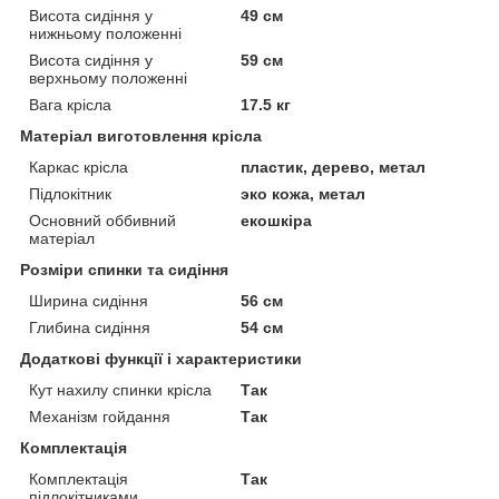
Висота сидіння у
49 см
нижньому положенні
Висота сидіння у
59 см
верхньому положенні
Вага крісла
17.5 кг
Матеріал виготовлення крісла
Каркас крісла
пластик, дерево, метал
Підлокітник
эко кожа, метал
Основний оббивний
екошкіра
матеріал
Розміри спинки та сидіння
Ширина сидіння
56 см
Глибина сидіння
54 см
Додаткові функції і характеристики
Кут нахилу спинки крісла
Так
Механізм гойдання
Так
Комплектація
Комплектація
Так
підлокітниками