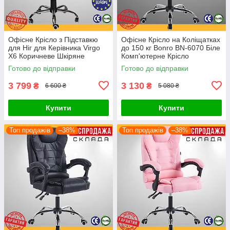
Офісне Крісло з Підставкю
Офісне Крісло на Коліщатках
для Ніг для Керівника Virgo
до 150 кг Bonro BN-6070 Біле
X6 Коричневе Шкіряне
Комп'ютерне Крісло
Комп'ютерне Крісло для
Керівника для Офісу
Готово до відправки
Готово до відправки
Офісу з Підголівником
Поворотне
Коліщатка
3 799
3 130
₴
₴
6 600 ₴
5 080 ₴
Купити
Купити
Топ продажів
–38%
Топ продажів
–38%