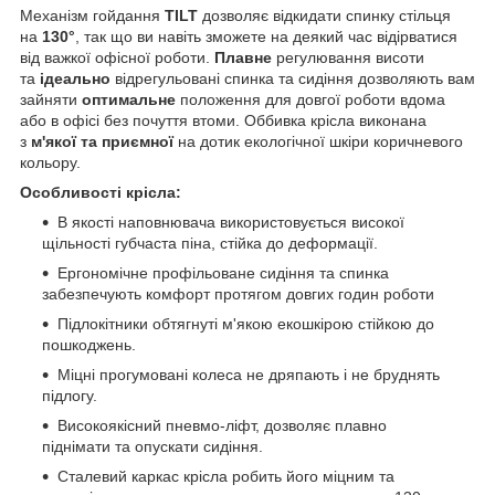
Механізм гойдання
TILT
дозволяє відкидати спинку стільця
на
130°
, так що ви навіть зможете на деякий час відірватися
від важкої офісної роботи.
Плавне
регулювання висоти
та
ідеально
відрегульовані спинка та сидіння дозволяють вам
зайняти
оптимальне
положення для довгої роботи вдома
або в офісі без почуття втоми. Оббивка крісла виконана
з
м'якої та приємної
на дотик екологічної шкіри коричневого
кольору.
Особливості крісла:
В якості наповнювача використовується високої
щільності губчаста піна, стійка до деформації.
Ергономічне профільоване сидіння та спинка
забезпечують комфорт протягом довгих годин роботи
Підлокітники обтягнуті м'якою екошкірою стійкою до
пошкоджень.
Міцні прогумовані колеса не дряпають і не бруднять
підлогу.
Високоякісний пневмо-ліфт, дозволяє плавно
піднімати та опускати сидіння.
Сталевий каркас крісла робить його міцним та