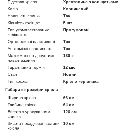
Підстава крісла
Хрестовина з коліщатками
Колір
Коричневий
Наявність спинки
Так
Кількість коліщат
5 шт.
Тип укомплектованих
Прогумовані
коліщаток
Ортопедичні властивості
Так
Анатомічні властивості
Так
Максимально допустиме
130 кг
навантаження
Гарантійний термін
12 міс
Стан
Новий
Тип крісла
Крісло керівника
Габаритні розміри крісла
Ширина крісла
66 см
Глибина крісла
64 см
Висота з урахуванням
126 см
спинки
Висота посадкової частини
10 см
крісла