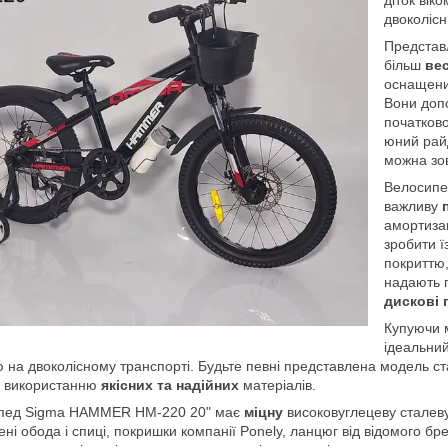
двоколісн
Представ
більш
ве
оснащени
Вони допо
початково
юний рай
можна зо
Велосип
важливу
амортиза
зробити ї
покриттю
надають п
дискові 
Купуючи
ідеальни
 на двоколісному транспорті. Будьте певні представлена модель с
и використанню
якісних та надійних
матеріалів.
пед Sigma HAMMER HM-220 20" має
міцну
високовуглецеву сталеву
ні обода і спиці, покришки компанії Ponely, ланцюг від відомого б