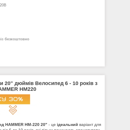
20B
нів
безкоштовно
20" дюймів Велосипед 6 - 10 років з
HAMMER HM220
ед HAMMER HM-220 20"
- це
ідеальний
варіант для
ом від 6 до 10 років, які тільки починають опановувати