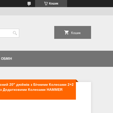
Кошик
Кошик
 ОБМІН
сний 20" дюймів з Бічними Колесами 2+2
ів з Додатковими Колесами HAMMER