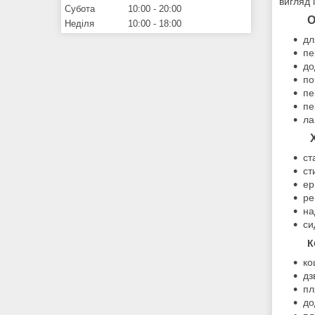
вигляд 
Субота
10:00
20:00
О
Неділя
10:00
18:00
дл
пе
до
по
пе
пе
ла
ст
ст
ер
ре
на
си
К
ко
дз
пл
до