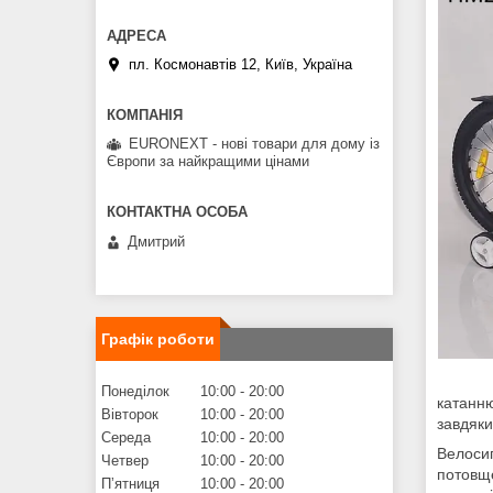
пл. Космонавтів 12, Київ, Україна
EURONEXT - нові товари для дому із
Європи за найкращими цінами
Дмитрий
Графік роботи
Понеділок
10:00
20:00
катанню
Вівторок
10:00
20:00
завдяк
Середа
10:00
20:00
Велоси
Четвер
10:00
20:00
потовще
Пʼятниця
10:00
20:00