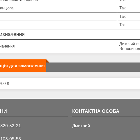
ланцюга
Так
Так
Так
изначення
Дитячий в
начення
Велосипед
ція для замовлення
700 ₴
 320-52-21
Дмитрий
 103-05-53