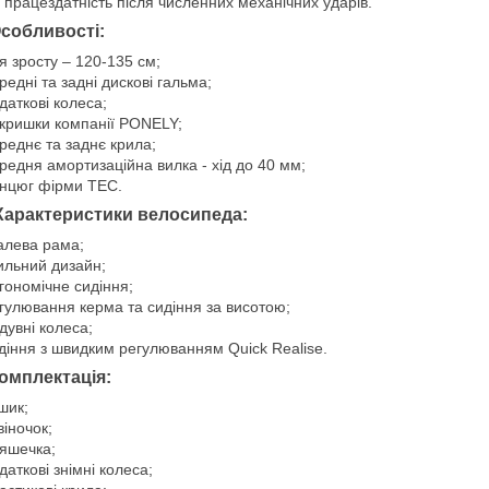
і працездатність після численних механічних ударів.
собливості:
я зросту – 120-135 см;
редні та задні дискові гальма;
даткові колеса;
кришки компанії PONELY;
реднє та заднє крила;
редня амортизаційна вилка - хід до 40 мм;
нцюг фірми TEC.
Характеристики велосипеда:
алева рама;
ильний дизайн;
гономічне сидіння;
гулювання керма та сидіння за висотою;
дувні колеса;
діння з швидким регулюванням Quick Realise.
омплектація:
шик;
віночок;
яшечка;
даткові знімні колеса;