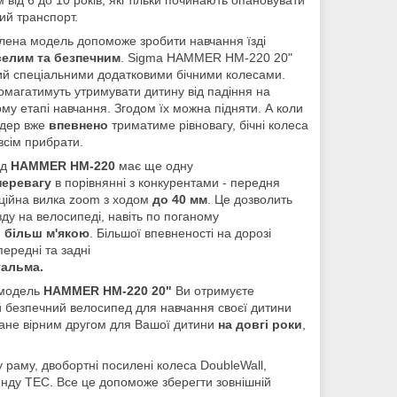
ий транспорт.
лена модель допоможе зробити навчання їзді
селим та безпечним
. Sigma HAMMER HM-220 20"
й спеціальними додатковими бічними колесами.
магатимуть утримувати дитину від падіння на
му етапі навчання. Згодом їх можна підняти. А коли
дер вже
впевнено
триматиме рівновагу, бічні колеса
всім прибрати.
ед
HAMMER HM-220
має ще одну
перевагу
в порівнянні з конкурентами - передня
ційна вилка zoom з ходом
до 40 мм
. Це дозволить
зду на велосипеді, навіть по поганому
,
більш м'якою
. Більшої впевненості на дорозі
ередні та задні
гальма.
 модель
HAMMER HM-220 20"
Ви отримуєте
й безпечний велосипед для навчання своєї дитини
тане вірним другом для Вашої дитини
на довгі роки
,
 раму, двобортні посилені колеса DoubleWall,
ренду TEC. Все це допоможе зберегти зовнішній