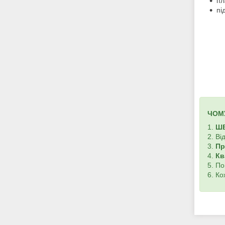
пл
пі
ЧОМ
1.
Ш
2. Ві
3.
Пр
4.
Кв
5. П
6. К