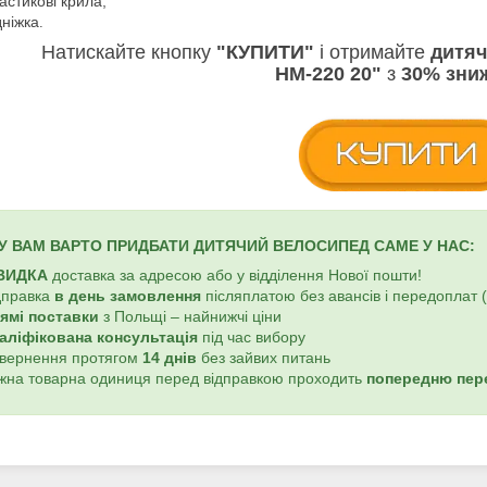
астикові крила;
дніжка
.
Натискайте кнопку
"КУПИТИ"
і отримайте
дитя
НМ-220 20"
з
30% зни
У ВАМ ВАРТО ПРИДБАТИ ДИТЯЧИЙ ВЕЛОСИПЕД САМЕ У НАС:
ВИДКА
доставка за адресою або у відділення Нової пошти!
дправка
в день замовлення
післяплатою без авансів і передоплат 
ямі поставки
з Польщі – найнижчі ціни
аліфікована консультація
під час вибору
овернення протягом
14 днів
без зайвих питань
ожна товарна одиниця перед відправкою проходить
попередню пер