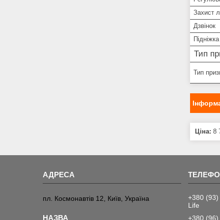
Захист 
Дзвінок
Підніжка
Тип пр
Тип приз
Інформа
Ціна:
8 
+380 (93)
пл. Космонавтів 12, Київ, Україна
Life
+380 (96)