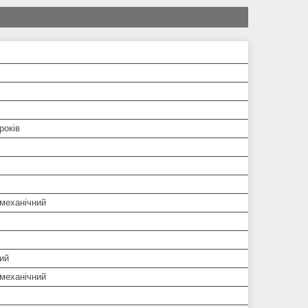
років
 механічний
ий
 механічний