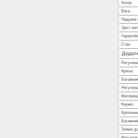
Колір
Вага
Надувні 
Зріст ве
Гарантій
Стан
Додатк
Регулюва
Крила
Багажни
Регулюв
Материа
Кермо
Кріпленн
Багажни
Знімні д
Регулюва