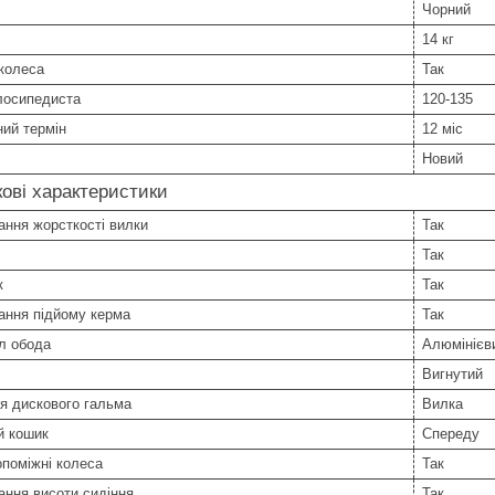
Чорний
14 кг
колеса
Так
лосипедиста
120-135
ний термін
12 міс
Новий
ові характеристики
ння жорсткості вилки
Так
Так
к
Так
ання підйому керма
Так
л обода
Алюмінієв
Вигнутий
я дискового гальма
Вилка
й кошик
Спереду
опоміжні колеса
Так
ння висоти сидіння
Так