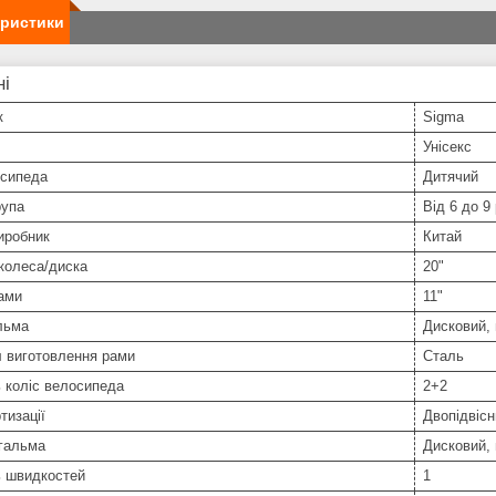
еристики
ні
к
Sigma
Унісекс
осипеда
Дитячий
рупа
Від 6 до 9 
иробник
Китай
колеса/диска
20"
ами
11"
льма
Дисковий,
л виготовлення рами
Сталь
ь коліс велосипеда
2+2
тизації
Двопідвісн
 гальма
Дисковий,
ь швидкостей
1