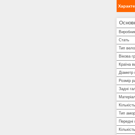
Характ
Основ
Виробни
Стать
Тип вел
Вікова г
Країна в
Діаметр 
Розмір р
Задні га
Матеріа
Кількіст
Тип амор
Передні
Кількіст