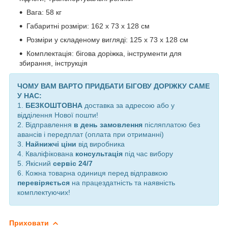
Вага: 58 кг
Габаритні розміри:
162 х 73 х 128 см
Розміри у складеному вигляді:
125 х 73 х 128 см
Комплектація: бігова доріжка, інструменти для
збирання, інструкція
ЧОМУ ВАМ ВАРТО ПРИДБАТИ БІГОВУ ДОРІЖКУ САМЕ
У НАС:
1.
БЕЗКОШТОВНА
доставка за адресою або у
відділення Нової пошти!
2. Відправлення
в день замовлення
післяплатою без
авансів і передплат (оплата при отриманні)
3.
Найнижчі ціни
від виробника
4. Кваліфікована
консультація
під час вибору
5. Якісний
сервіс 24/7
6. Кожна товарна одиниця перед відправкою
перевіряється
на працездатність та наявність
комплектуючих!
Приховати