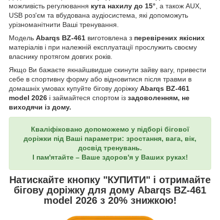
можливість регулювання
кута нахилу до 15°
, а також AUX,
USB роз'єм та вбудована аудіосистема, які допоможуть
урізноманітнити Ваші тренування.
Модель
Abarqs
BZ-461
виготовлена з
перевірених якісних
матеріалів і при належній експлуатації прослужить своєму
власнику протягом довгих років.
Якщо Ви бажаєте якнайшвидше скинути зайву вагу, привести
себе в спортивну форму або відновитися після травми в
домашніх умовах купуйте бігову доріжку
Abarqs
BZ-461
model
2026
і займайтеся спортом із
задоволенням, не
виходячи із дому.
Кваліфіковано допоможемо у підборі бігової
доріжки під Ваші параметри: зростання, вага, вік,
досвід тренувань.
І пам'ятайте – Ваше здоров'я у Ваших руках!
Натискайте кнопку
"КУПИТИ"
і отримайте
бігову доріжку для дому Abarqs
BZ-461
model 2026 з 20% знижкою!