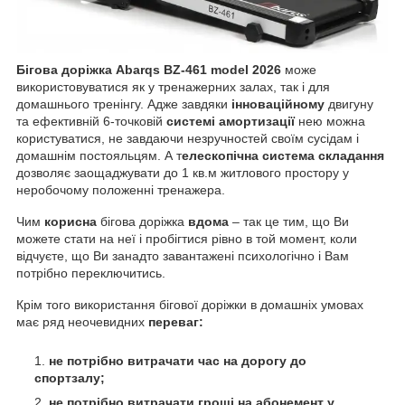
Бігова доріжка
Abarqs
BZ-461 model
2026
може
використовуватися як у тренажерних залах, так і для
домашнього тренінгу. Адже завдяки
інноваційному
двигуну
та ефективній 6-точковій
системі амортизації
нею можна
користуватися, не завдаючи незручностей своїм сусідам і
домашнім постояльцям. А т
елескопічна система складання
дозволяє заощаджувати до 1 кв.м житлового простору у
неробочому положенні тренажера.
Чим
корисна
бігова доріжка
вдома
– так це тим, що Ви
можете стати на неї і пробігтися рівно в той момент, коли
відчуєте, що Ви занадто завантажені психологічно і Вам
потрібно переключитись.
Крім того використання бігової доріжки в домашніх умовах
має ряд неочевидних
переваг:
не потрібно витрачати час на дорогу до
спортзалу;
не потрібно витрачати гроші на абонемент у