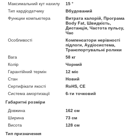
Максимальний кут нахилу
15 °
Тип кардіодатчику
Вбудований
Функции компьютера
Витрата калорій, Програма
Body Fat, Швидкість,
Дистанція, Частота пульсу,
Час
Особливості
Компенсатори нерівності
підлоги, Аудіосистема,
Транспортувальні ролики
Вага
58 кг
Колір
Чорний
Гарантійний термін
12 міс
Стан
Новий
Сертифікати якості
RoHS, CE
Система амортизації
6-ти точковий
Габаритні розміри
Довжина
162 см
Ширина
73 см
Висота
128 см
Тип призначення