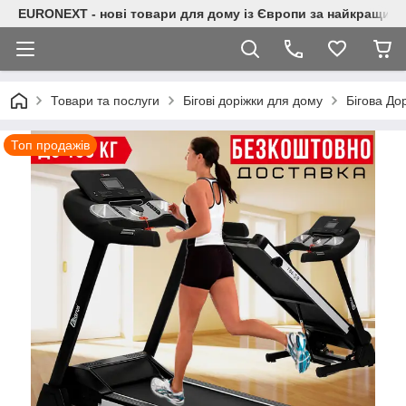
EURONEXT - нові товари для дому із Європи за найкращими
Товари та послуги
Бігові доріжки для дому
Бігова До
Топ продажів