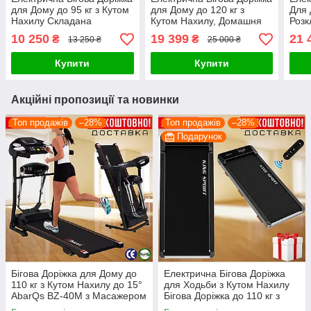
для Дому до 95 кг з Кутом
для Дому до 120 кг з
Для 
Нахилу Складана
Кутом Нахилу, Домашня
Розк
Компактна Atleto A9
Бігова Доріжка Kingsport
з Ку
10 250
19 399
21 
₴
₴
13 250 ₴
25 000 ₴
T350
Амор
425 
Купити
Купити
Акційні пропозиції та новинки
Топ продажів
–28%
Топ продажів
–28%
Подарунок
Бігова Доріжка для Дому до
Електрична Бігова Доріжка
110 кг з Кутом Нахилу до 15°
для Ходьби з Кутом Нахилу
AbarQs BZ-40М з Масажером
Бігова Доріжка до 110 кг з
Розкладна Электрична Бігова
Пультом King Sport T-110 для