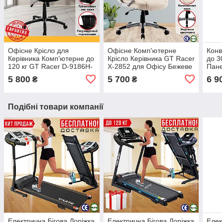
Офісне Крісло для
Офісне Комп'ютерне
Конв
Керівника Комп'ютерне до
Крісло Керівника GT Racer
до 3
120 кг GT Racer D-9186H-
X-2852 для Офісу Бежеве
Пане
2 для Офісу Чорне
Терм
5 800
5 700
6 9
₴
₴
Zene
Подібні товари компанії
Електрична Бігова Доріжка
Електрична Бігова Доріжка
Елек