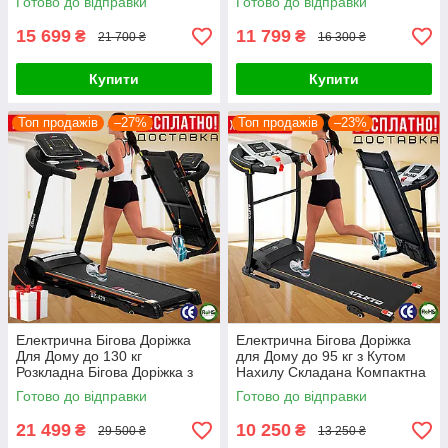
Готово до відправки
Готово до відправки
Доріжка Польща
Дому
15 699
11 799
₴
₴
21 700 ₴
16 300 ₴
Купити
Купити
Топ продажів
–27%
Топ продажів
–23%
Електрична Бігова Доріжка
Електрична Бігова Доріжка
Для Дому до 130 кг
для Дому до 95 кг з Кутом
Розкладна Бігова Доріжка з
Нахилу Складана Компактна
Кутом Нахилу та
Atleto A9
Готово до відправки
Готово до відправки
Амортизацією Abarqs BZ-425
model 2026
21 499
10 250
₴
₴
29 500 ₴
13 250 ₴