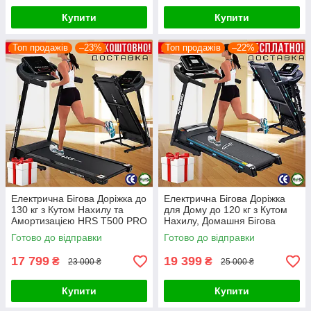
Купити
Купити
Топ продажів
–23%
Топ продажів
–22%
Електрична Бігова Доріжка до
Електрична Бігова Доріжка
130 кг з Кутом Нахилу та
для Дому до 120 кг з Кутом
Амортизацією HRS T500 PRO
Нахилу, Домашня Бігова
2026 Складана Бігова
Доріжка Kingsport T350
Готово до відправки
Готово до відправки
Доріжка Для Дому
17 799
19 399
₴
₴
23 000 ₴
25 000 ₴
Купити
Купити