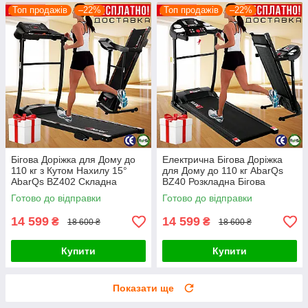
Топ продажів
–22%
Топ продажів
–22%
Бігова Доріжка для Дому до
Електрична Бігова Доріжка
110 кг з Кутом Нахилу 15°
для Дому до 110 кг AbarQs
AbarQs BZ402 Складна
BZ40 Розкладна Бігова
Бігова Доріжка Електрична 2
Доріжка 2 к.с. Польща
Готово до відправки
Готово до відправки
к.с. Польща
14 599
14 599
₴
₴
18 600 ₴
18 600 ₴
Купити
Купити
Показати ще