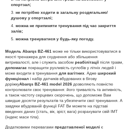
спортзал;
не потрібно ходити в загальну роздягальню/
душову у спортзалі;
можна не припиняти тренування під час закриття
залів;
можна тренуватися у будь-яку погоду.
Модель
Abarqs
BZ-461
може не тільки використовуватися в
якості тренажера для схуднення або збільшення
витривалості, але і служить засобом
реабілітації
після травм,
допомагає
покращити рухливість суглобів у літніх людей і
може входити в тренування
для вагітних
. Адже
широкий
функціонал
і набір датчиків вбудованих в бігову
доріжку
Abarqs
BZ-461 model
2026
дозволяють повністю
контролювати своє тренування: його тривалість та активність,
а також частоту серцевих скорочень, що допоможе Вам
швидше досягти результатів та убезпечити свої тренування. А
завдяки вбудованій функції FAT Ви можете на підставі
введених даних (стать, вік, зріст, вага) розрахувати свій ІМТ
(індекс маси тіла).
Додатковими перевагами
представленої моделі
є