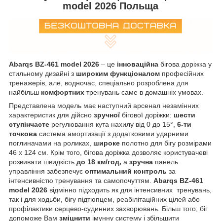
model 2026 Польща
Abarqs BZ-461 model 2026
– це
інноваційна
бігова доріжка у
стильному дизайні з
широким функціоналом
професійних
тренажерів, але, водночас, спеціально розроблена для
найбільш
комфортних
тренувань саме в домашніх умовах.
Представлена модель має наступний арсенал незамінних
характеристик для дійсно
зручної
бігової доріжки:
шести
ступінчасте
регулювання кута нахилу від 0 до 15°,
6-ти
точкова
система амортизації з додатковими ударними
поглиначами на роликах,
широке
полотно для бігу розмірами
46 х 124 см. Крім того, бігова доріжка дозволяє користувачеві
розвивати швидкість
до 18 км/год,
а
зручна
панель
управління забезпечує
оптимальний контроль
за
інтенсивністю тренування та самопочуттям.
Abarqs BZ-461
model
2026
відмінно підходить як для інтенсивних тренувань,
так і для ходьби, бігу підтюпцем, реабілітаційних цілей або
профілактики серцево-судинних захворювань. Більш того, біг
допоможе Вам
зміцнити
імунну систему і збільшити