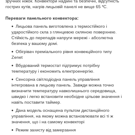
зручних ніжок. Конвектори надійні та безпечні, відсутність
гострих кутів, нагрів лицьовій панелі не вище 65 *С.
Переваги панельного конвектора:
Лицьова панель виготовлена з термостійкого і
ударостійкого скла з глянцевою скляною поверхнею.
Стійкість до перепадів напруги мережі - абсолютна
безпека у вашому домі.
Обігрівач преміального рівня конвекційного типу
Zenet
Вбудований термостат підтримує потрібну
температуру і економить електроенергію.
Сенсорна світлодіодна панель управління
інтегрована в лицьову панель. Завжди можна точно
визначити температуру навколишнього середовища,
швидко і легко встановити необхідне цільове значення і
навіть поставити таймер.
Дана модель оснащена пультом дистанційного
управління, на якому можна встановлювати всі ті ж
значення, що і на самому конвекторі
Режим захисту від замерзання