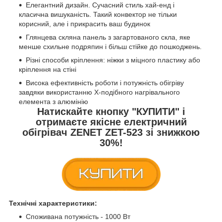
Елегантний дизайн. Сучасний стиль хай-енд і
класична вишуканість. Такий конвектор не тільки
корисний, але і прикрасить ваш будинок
Глянцева скляна панель з загартованого скла, яке
менше схильне подряпин і більш стійке до пошкоджень.
Різні способи кріплення: ніжки з міцного пластику або
кріплення на стіні
Висока ефективність роботи і потужність обігріву
завдяки використанню Х-подібного нагрівального
елемента з алюмінію
Натискайте кнопку
"КУПИТИ"
і
отримаєте якісне електричний
обігрівач
ZENET ZET-523
зі знижкою
30%!
Технічні характеристики:
Споживана потужність - 1000 Вт