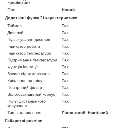
приміщення
Стан
Новий
Додаткові функції і характеристики
Таймер
Так
Дисплей
Так
Підсвічування дисплея
Так
Індикатор роботи
Так
Індикатор температури
Так
Підтримання температури
Так
Функція іонізації
Так
Захист від замерзання
Так
Кріплення на стіну
Так
Повітряний фільтр
Так
Вологозахищений корпус
Так
Пульт дистанційного
Так
керування
Тип встановлення
Підлоговий, Настінний
Габаритні розміри