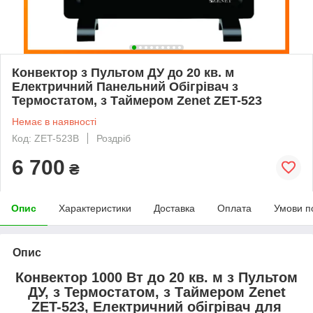
Конвектор з Пультом ДУ до 20 кв. м
Електричний Панельний Обігрівач з
Термостатом, з Таймером Zenet ZET-523
Немає в наявності
Код: ZET-523B
Роздріб
6 700
₴
Опис
Характеристики
Доставка
Оплата
Умови п
Опис
Конвектор 1000 Вт до 20 кв. м з Пультом
ДУ, з Термостатом, з Таймером Zenet
ZET-523, Електричний обігрівач для