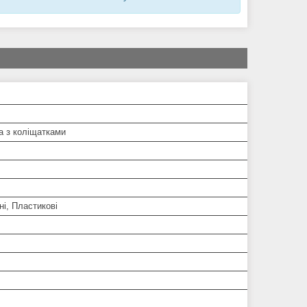
а з коліщатками
і, Пластикові