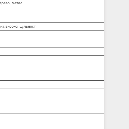
ерево, метал
іна високої щільності