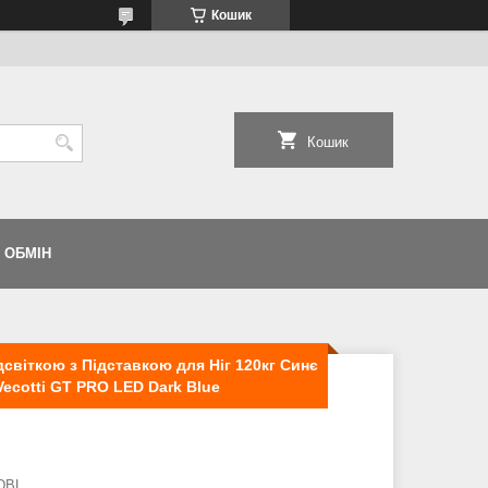
Кошик
Кошик
 ОБМІН
світкою з Підставкою для Ніг 120кг Синє
Vecotti GT PRO LED Dark Blue
DBL