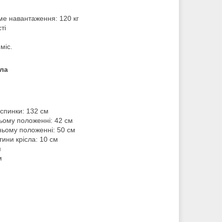
е навантаження: 120 кг
ті
міс.
сла
спинки: 132 см
ьому положенні: 42 см
ньому положенні: 50 см
тини крісла: 10 см
м
м