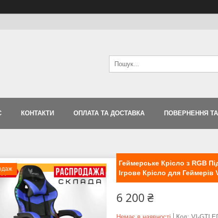
С
КОНТАКТИ
ОПЛАТА ТА ДОСТАВКА
ПОВЕРНЕННЯ ТА
Геймерське Крісло з RGB Під
одаж
Ігрове Крісло для Геймерів 
6 200 ₴
Немає в наявності
Код:
VI-GTLE