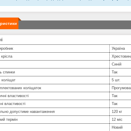
еристики
ні
иробник
Україна
 крісла
Хрестовин
Синій
ь спинки
Так
ь коліщат
5 шт.
плектованих коліщаток
Прогумован
чні властивості
Так
ні властивості
Так
льно допустиме навантаження
120 кг
ний термін
12 міс
Новий