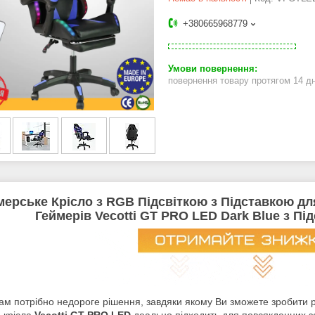
+380665968779
повернення товару протягом 14 д
мерське Крісло з RGB Підсвіткою з Підставкою для
Геймерів Vecotti GT PRO LED Dark Blue з П
ам потрібно недороге
рішення, завдяки якому Ви зможете зробити 
о крісла
Vecotti GT PRO LED
деально підходить для повсякденних з