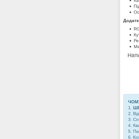
Ка
Пі
Ос
Додатк
RG
Ку
Ре
Ме
Нати
ЧОМУ
1.
Ш
2. В
3. С
4. К
5. П
6. К