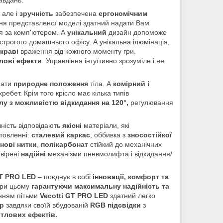
але і
зручність
забезпечена
ергономічним
ня представленої моделі здатний надати Вам
ня за комп'ютером. А
унікальний
дизайн допоможе
ль строгого домашнього офісу. А унікальна ілюмінація,
скраві
враження від кожного моменту гри.
тлові ефекти
. Управління інтуїтивно зрозуміле і не
мати
природне положення
тіла. А
комірний і
ебет. Крім того крісло має кілька типів
лу з можливістю відкидання на 120°,
регулювання
чність
відповідають
якісні
матеріали, які
товленні:
сталевий каркас
, оббивка з
зносостійкої
нові нитки
,
полікарбонат
стійкий до механічних
вірені
надійні
механізми пневмолифта і відкидання/
GT PRO LED
– поєднує в собі
інновації, комфорт та
при цьому
гарантуючи максимальну надійність та
анням пітьми
Vecotti GT PRO LED
здатний легко
ор
завдяки своїй вбудованій
RGB підсвідки
з
ітлових ефектів.