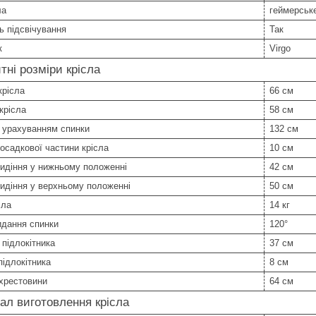
ла
геймерськ
ь підсвічування
Так
к
Virgo
тні розміри крісла
крісла
66 см
крісла
58 см
 урахуванням спинки
132 см
осадкової частини крісла
10 см
идіння у нижньому положенні
42 см
идіння у верхньому положенні
50 см
сла
14 кг
идання спинки
120°
підлокітника
37 см
ідлокітника
8 см
хрестовини
64 см
ал виготовлення крісла