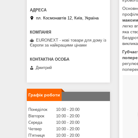
Основно
профіл
пл. Космонавтів 12, Київ, Україна
максим
легко в
яка ст
Бездрот
EURONEXT - нові товари для дому із
виклика
Європи за найкращими цінами
Губчас
попере
регулюв
Дмитрий
попере
Графік роботи
Понеділок
10:00
20:00
Вівторок
10:00
20:00
Середа
10:00
20:00
Четвер
10:00
20:00
Пʼятниця
10:00
20:00