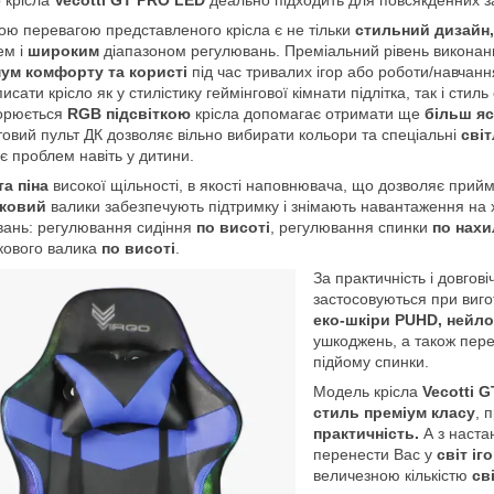
ю перевагою представленого крісла є не тільки
стильний дизайн,
ем і
широким
діапазоном регулювань. Преміальний рівень виконан
ум комфорту та користі
під час тривалих ігор або роботи/навчан
писати крісло як у стилістику геймінгової кімнати підлітка, так і сти
ворюється
RGB підсвіткою
крісла допомагає отримати ще
більш я
овий пульт ДК дозволяє вільно вибирати кольори та спеціальні
сві
є проблем навіть у дитини.
та піна
високої щільності, в якості наповнювача, що дозволяє прий
ковий
валики забезпечують підтримку і знімають навантаження на хр
ань: регулювання сидіння
по висоті
, регулювання спинки
по нахи
кового валика
по висоті
.
За практичність і довгові
застосовуються при виго
еко-шкіри
PUHD,
нейло
ушкоджень, а також пере
підйому спинки.
Модель крісла
Vecotti 
стиль преміум класу
, 
практичність.
А з наст
перенести Вас у
світ іг
величезною кількістю
св