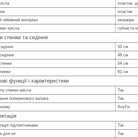
рісла
пластик, д
ник
пластик
й оббивний матеріал
екошкіра
вач крісла
губчаста п
и спинки та сидіння
сидіння
50 см
сидіння
48 см
спинки
54 см
спинки
81 см
ові функції і характеристики
лу спинки крісла
Так
ання поперекового валика
Так
нізму
AnyFix
ктація
ація підлокітниками
Так
а для ніг
Так