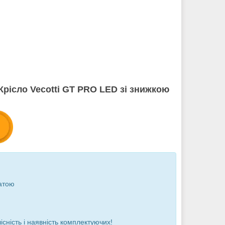
Крісло
Vecotti GT PRO LED з
і знижкою
атою
існість і наявність комплектуючих!