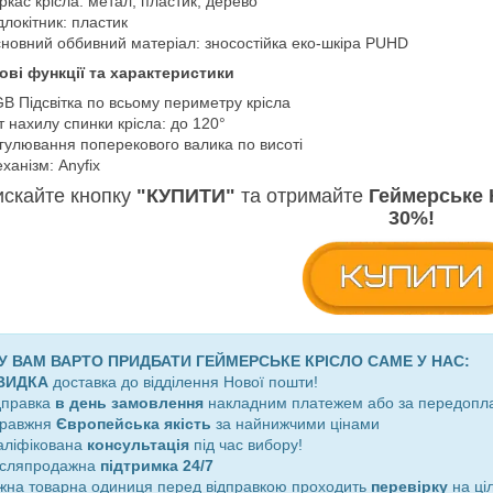
ркас крісла: метал, пластик, дерево
длокітник: пластик
новний оббивний матеріал: зносостійка еко-шкіра PUHD
ові функції та характеристики
B Підсвітка по всьому периметру крісла
т нахилу спинки крісла: до 120°
гулювання поперекового валика по висоті
ханізм: Anyfix
скайте кнопку
"КУПИТИ"
та отримайте
Геймерське 
30%!
 ВАМ ВАРТО ПРИДБАТИ ГЕЙМЕРСЬКЕ КРІСЛО САМЕ У НАС:
ВИДКА
доставка до відділення Нової пошти!
ідправка
в день замовлення
накладним платежем або за передопл
правжня
Європейська якість
за найнижчими цінами
валіфікована
консультація
під час вибору!
асляпродажна
підтримка 24/7
ожна товарна одиниця перед відправкою проходить
перевірку
на ціл