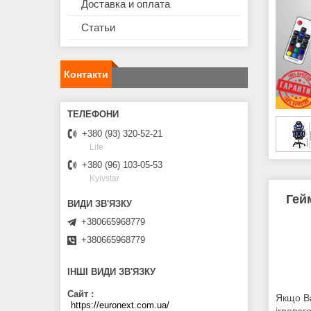
Доставка и оплата
Статьи
Контакти
+380 (93) 320-52-21
Life
+380 (96) 103-05-53
Kyivstar
Гей
+380665968779
+380665968779
ІНШІ ВИДИ ЗВ'ЯЗКУ
Сайт
Якщо В
https://euronext.com.ua/
ігровог