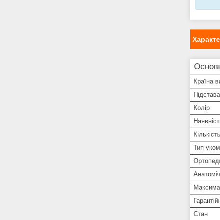
Характ
Основ
Країна в
Підстава
Колір
Наявніст
Кількіст
Тип уком
Ортопеди
Анатоміч
Максима
Гарантій
Стан