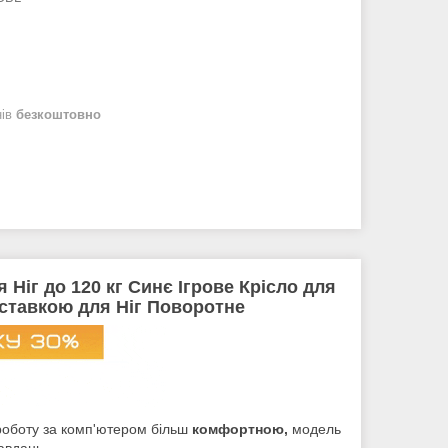
нів
безкоштовно
 Ніг до 120 кг Синє Ігрове Крісло для
ідставкою для Ніг Поворотне
роботу за комп'ютером більш
комфортною,
модель
авдань.