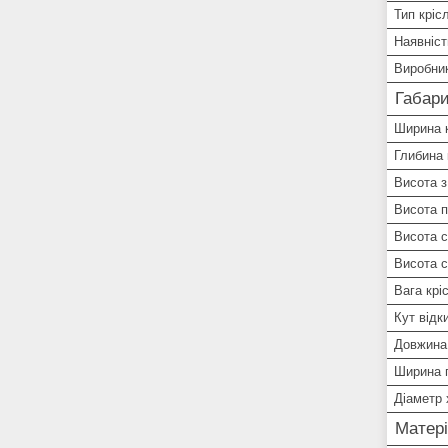
Тип кріс
Наявніст
Виробни
Габари
Ширина 
Глибина 
Висота з
Висота п
Висота с
Висота с
Вага крі
Кут відк
Довжина 
Ширина п
Діаметр 
Матері