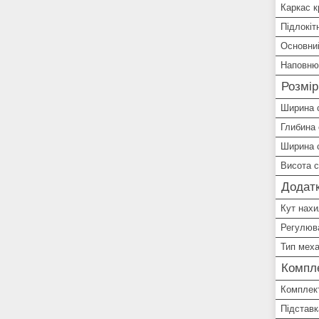
Каркас к
Підлокіт
Основни
Наповню
Розмір
Ширина 
Глибина 
Ширина 
Висота 
Додатк
Кут нахи
Регулюв
Тип меха
Компле
Комплект
Підставк