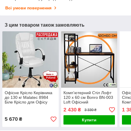
Всі умови повернення
З цим товаром також замовляють
Офісне Крісло Керівника
Комп'ютерний Стіл Лофт
Офіс
до 130 кг Malatec 8984
120 x 60 см Bonro BN-003
Сітк
Біле Крісло для Офісу
Loft Офісний
Комп
Поворотне з Коліщатками
Письмовий Стіл з
Сітч
2 430
1 3
₴
3 330 ₴
з Механізмом Гойдання
Боковими Полицями
Перс
TILT
Темно - Коричневий
5 670
₴
Купити