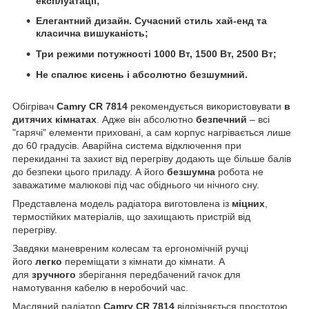
експлуатації;
Елегантний дизайн. Сучасний стиль хай-енд та
класична вишуканість;
Три режими потужності 1000 Вт, 1500 Вт, 2500 Вт;
Не спалює кисень і абсолютно безшумний.
Обігрівач
Camry CR 7814
рекомендується використовувати
в
дитячих кімнатах
. Адже він абсолютно
безпечний
– всі
"гарячі" елементи приховані, а сам корпус нагрівається лише
до 60 градусів. Аварійна система відключення при
перекиданні та захист від перегріву додають ще більше балів
до безпеки цього приладу. А його
безшумна
робота не
заважатиме малюкові під час обіднього чи нічного сну.
Представлена модель радіатора виготовлена із
міцних
,
термостійких матеріалів, що захищають пристрій від
перегріву.
Завдяки маневреним колесам та ергономічній ручці
його
легко
переміщати з кімнати до кімнати. А
для
зручного
зберігання передбачений гачок для
намотування кабелю в неробочий час.
Масляний радіатор
Camry CR 7814
відрізняється простотою