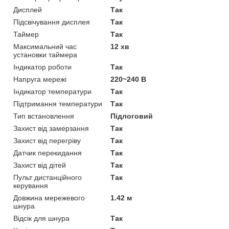
Дисплей
Так
Підсвічування дисплея
Так
Таймер
Так
Максимальний час
12 хв
установки таймера
Індикатор роботи
Так
Напруга мережі
220~240 В
Індикатор температури
Так
Підтримання температури
Так
Тип встановлення
Підлоговий
Захист від замерзання
Так
Захист від перегріву
Так
Датчик перекидання
Так
Захист від дітей
Так
Пульт дистанційного
Так
керування
Довжина мережевого
1.42 м
шнура
Відсік для шнура
Так