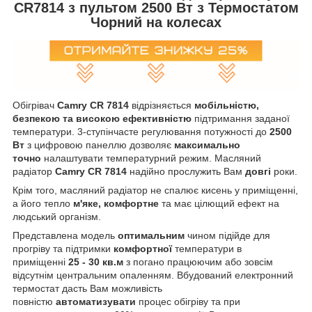
CR7814 з пультом 2500 Вт з Термостатом
Чорний на колесах
Обігрівач
Camry CR 7814
відрізняється
мобільністю,
безпекою та високою ефективністю
підтримання заданої
температури. 3-ступінчасте регулювання потужності до
2500
Вт
з цифровою панеллю дозволяє
максимально
точно
налаштувати температурний режим. Масляний
радіатор
Camry CR 7814
надійно прослужить Вам
довгі
роки.
Крім того, масляний радіатор не спалює кисень у приміщенні,
а його тепло
м'яке, комфортне
та має цілющий ефект на
людський організм.
Представлена модель
оптимальним
чином підійде для
прогріву та підтримки
комфортної
температури в
приміщенні
25 - 30 кв.м
з погано працюючим або зовсім
відсутнім центральним опаленням. Вбудований електронний
термостат дасть Вам можливість
повністю
автоматизувати
процес обігріву та при