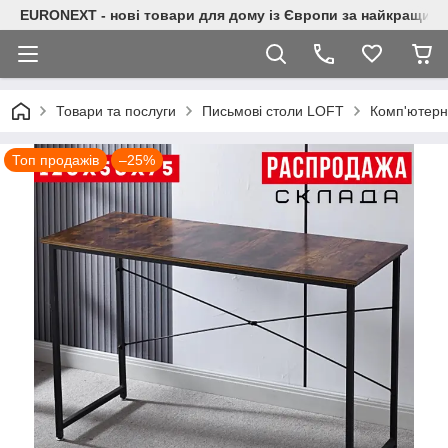
EURONEXT - нові товари для дому із Європи за найкращими
Товари та послуги
Письмові столи LOFT
Комп'ютерн
Топ продажів
–25%