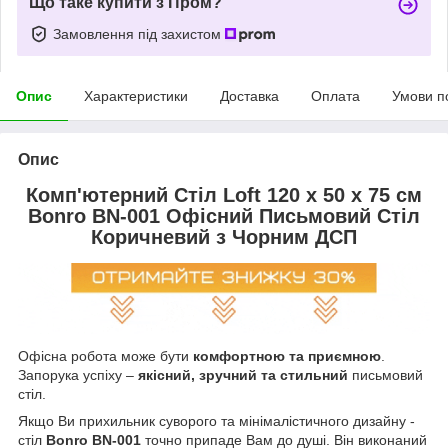
Що таке купити з Пром?
Замовлення під захистом
Опис
Характеристики
Доставка
Оплата
Умови п
Опис
Комп'ютерний Стіл Loft 120 x 50 х 75 см
Bonro BN-001 Офісний Письмовий Стіл
Коричневий з Чорним ДСП
Офісна робота може бути
комфортною та приємною
.
Запорука успіху –
якісний, зручний та стильний
письмовий
стіл.
Якщо Ви прихильник суворого та мінімалістичного дизайну -
стіл
Bonro BN-001
точно припаде Вам до душі. Він виконаний