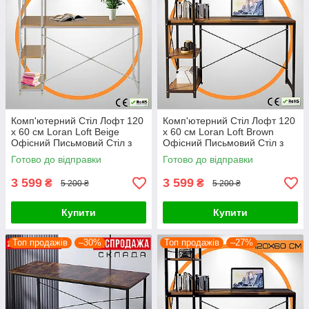
Комп'ютерний Стіл Лофт 120
Комп'ютерний Стіл Лофт 120
x 60 см Loran Loft Beige
x 60 см Loran Loft Brown
Офісний Письмовий Стіл з
Офісний Письмовий Стіл з
Боковими Полицями Білий
Боковими Полицями
Готово до відправки
Готово до відправки
Польща
Бежевий - Чорний Польща
3 599
3 599
₴
₴
5 200 ₴
5 200 ₴
Купити
Купити
Топ продажів
–30%
Топ продажів
–27%