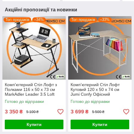
Акційні пропозиції та новинки
Топ продажів
–34%
Топ продажів
–33%
Комп'ютерний Стіл Лофт з
Комп'ютерний Стіл Лофт
Полками 116 x 50 х 73 см
Кутовий 120 x 50 х 74 см
MarkAdler Leader 3.5 Loft
Jumi Confy Офісний
Офісний Письмовий Стіл для
Письмовий Стіл з Поличками
Готово до відправки
Готово до відправки
Ноутбуку Дуб Сонома
Білий МДФ
3 350
3 699
₴
₴
5 100 ₴
5 500 ₴
Купити
Купити