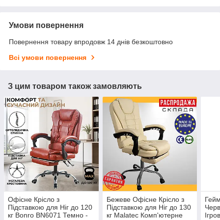
Умови повернення
Повернення товару впродовж 14 днів безкоштовно
Всі умови повернення
З цим товаром також замовляють
Офісне Крісло з
Бежеве Офісне Крісло з
Гейм
Підставкою для Ніг до 120
Підставкою для Ніг до 130
Черв
кг Bonro BN6071 Темно -
кг Malatec Комп'ютерне
Ігро