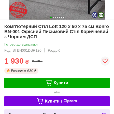
Комп'ютерний Стіл Loft 120 x 50 х 75 см Bonro
BN-001 Офісний Письмовий Стіл Коричневий
з Чорним ДСП
Готово до відправки
Код: SI-BN001DBR120
Роздріб
1 930
₴
2 560 ₴
Економія
630 ₴
Купити
або
Купити з