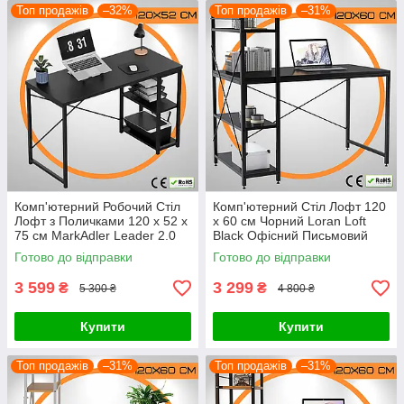
Топ продажів
–32%
Топ продажів
–31%
Комп'ютерний Робочий Стіл
Комп'ютерний Стіл Лофт 120
Лофт з Поличками 120 x 52 х
x 60 см Чорний Loran Loft
75 см MarkAdler Leader 2.0
Black Офісний Письмовий
Loft Офісний Письмовий Стіл
Стіл з Боковими Полицями
Готово до відправки
Готово до відправки
для Ноутбуку Чорний
Польща
3 599
3 299
₴
₴
5 300 ₴
4 800 ₴
Купити
Купити
Топ продажів
–31%
Топ продажів
–31%