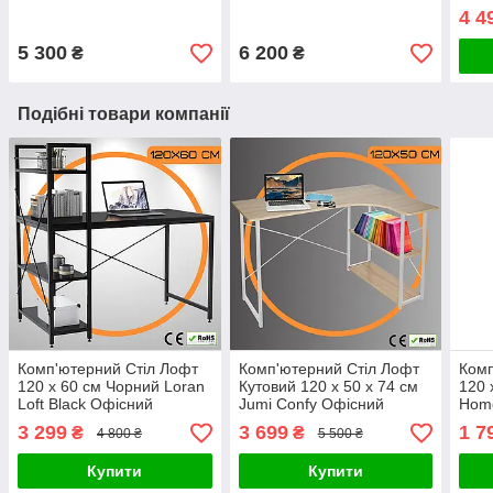
Коричневе Комп'ютерне
Крісло Керівника для
Гейм
4 4
Крісло Керівника для
Офісу з Підголівником
Pro 
Офісу Поворотне
Бежеве Польща
5 300
6 200
₴
₴
Подібні товари компанії
Комп'ютерний Стіл Лофт
Комп'ютерний Стіл Лофт
Комп
120 x 60 см Чорний Loran
Кутовий 120 x 50 х 74 см
120 
Loft Black Офісний
Jumi Confy Офісний
Hom
Письмовий Стіл з
Письмовий Стіл з
Пись
3 299
3 699
1 7
₴
₴
4 800 ₴
5 500 ₴
Боковими Полицями
Поличками Білий МДФ
ДСП
Польща
Купити
Купити