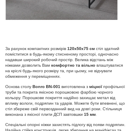
За рахунок компактних розмірів
120х50х75 см
стіл здатний
поміститися в будь-якому стисненому просторі, одночасно
надавши широкий робочий простір. Велика відстань між
ніжками дозволить Вам
комфортно та вільно
влаштуватися
на кріслі будь-якого розміру та, при цьому, не відчувати
обмеження у переміщеннях.
Основа столу
Bonro BN-001
виготовлена з
міцної
профільної
труби та покрита якісною порошковою фарбою чорного
кольору. Порошкове покриття надійно захищає метал від
впливу вологи, подряпин та ударів. Можете бути впевнені, що
стіл збереже свій первозданний вид на довгі роки. Стільниця
виконана з якісної плити ДСП завтовшки
15 мм
.
Спеціальні опорні ніжки захистять підлогу від появи подряпин.
Надійна стійка конструкція, легке збирання на маніфіксах та