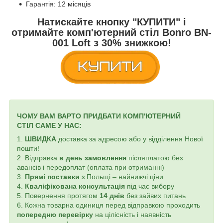
Гарантія: 12 місяців
Натискайте кнопку
"КУПИТИ"
і
отримайте комп'ютерний стіл
Bonro BN-
001 Loft
з
30% знижкою!
ЧОМУ ВАМ ВАРТО ПРИДБАТИ КОМП'ЮТЕРНИЙ
СТІЛ
САМЕ У НАС:
1.
ШВИДКА
доставка за адресою або у відділення Нової
пошти!
2. Відправка
в день замовлення
післяплатою без
авансів і передоплат (оплата при отриманні)
3.
Прямі поставки
з Польщі – найнижчі ціни
4.
Кваліфікована консультація
під час вибору
5. Повернення протягом
14 днів
без зайвих питань
6. Кожна товарна одиниця перед відправкою проходить
попередню перевірку
на цілісність і наявність