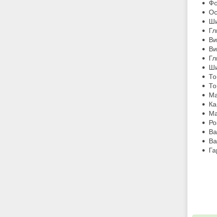
Фо
Ос
Ши
Гл
Ви
Ви
Гл
Ши
То
То
Ма
Ка
Ма
Ро
Ва
Ва
Га