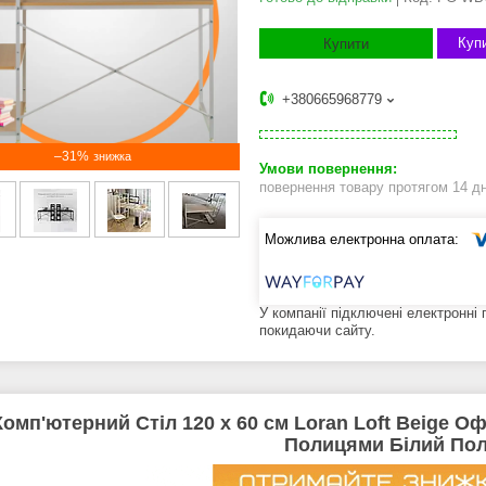
Купи
Купити
+380665968779
–31%
повернення товару протягом 14 д
У компанії підключені електронні
покидаючи сайту.
Комп'ютерний Стіл 120 x 60 см Loran Loft Beige 
Полицями Білий По