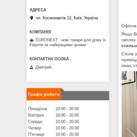
пл. Космонавтів 12, Київ, Україна
Офісна
Якщо Ви
світлих
EURONEXT - нові товари для дому із
Європи за найкращими цінами
стильн
Столи з
приміще
смак, 
Дмитрий
Графік роботи
Понеділок
10:00
20:00
Вівторок
10:00
20:00
Середа
10:00
20:00
Четвер
10:00
20:00
Пʼятниця
10:00
20:00