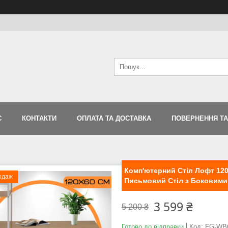
С
КОНТАКТИ
ОПЛАТА ТА ДОСТАВКА
ПОВЕРНЕННЯ ТА
Комп'ютерний Стіл Лофт 120 
одаж
Письмовий Стіл з Боковим
3 599 ₴
5 200 ₴
Готово до відправки
Код:
FG-WB