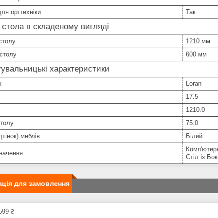
ля оргтехніки
Так
 стола в складеному вигляді
столу
1210 мм
 столу
600 мм
увальницькі характеристики
к
Loran
17.5
1210.0
столу
75.0
дтінок) меблів
Білий
Комп'ютерн
начення
Стіл із Б
ція для замовлення
599 ₴