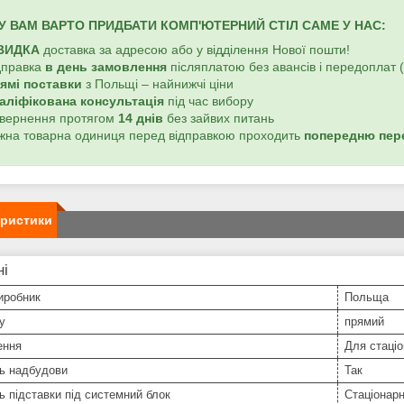
У ВАМ ВАРТО ПРИДБАТИ КОМП'ЮТЕРНИЙ СТІЛ
САМЕ У НАС:
ВИДКА
доставка за адресою або у відділення Нової пошти!
дправка
в день замовлення
післяплатою без авансів і передоплат 
ямі поставки
з Польщі – найнижчі ціни
аліфікована консультація
під час вибору
овернення протягом
14 днів
без зайвих питань
ожна товарна одиниця перед відправкою проходить
попередню пер
еристики
ні
иробник
Польща
у
прямий
ення
Для стаціо
ть надбудови
Так
ь підставки під системний блок
Стаціонар