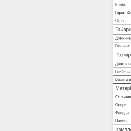
Колір
Гарантій
Стан
Габари
Довжина
Глибина
Розмір
Довжина 
Глибина 
Висота в
Матері
Стільни
Опори
Фасади
Полиці
Компле