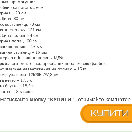
рма: прямокутний
обливості: зі стелажем
рина: 120 см
ибина: 60 см
сота стільниці: 73 см
сота стелажу: 121 см
ибина полиці: 24 см
рина полиці: 60 см
вщина полиці – 16 мм
вщина стільниці – 16 мм
теріал стільниці та полиць: МДФ
ркас/ноги: метал, пофарбований порошковою фарбою
ксимальне навантаження на полицю – 15 кг.
змір упаковки: 125*65,7*7,8 см
га нетто – 17,5 кг
га брутто – 18,9 кг
рантія: 12 місяців
Натискайте кнопку
"КУПИТИ"
і отримайте комп'ютер