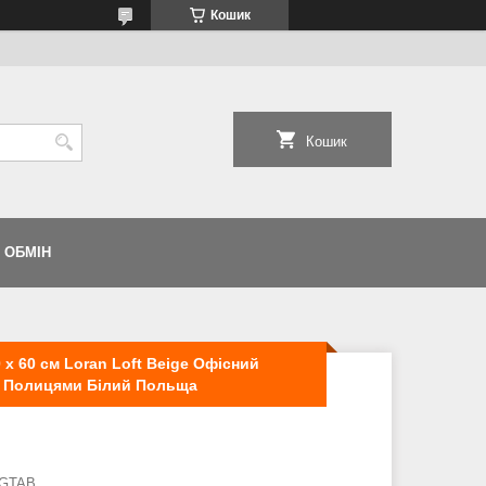
Кошик
Кошик
 ОБМІН
x 60 см Loran Loft Beige Офісний
и Полицями Білий Польща
GTAB