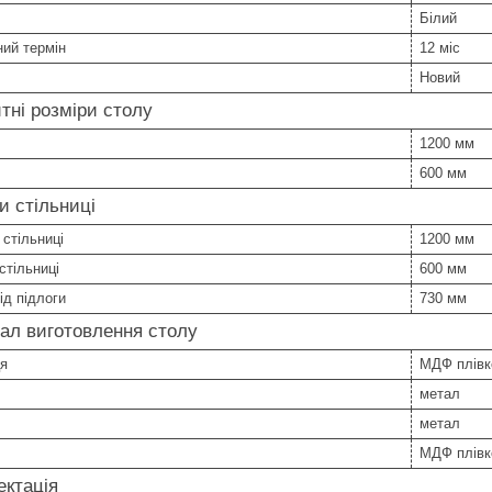
Білий
ний термін
12 міс
Новий
тні розміри столу
1200 мм
600 мм
и стільниці
стільниці
1200 мм
стільниці
600 мм
ід підлоги
730 мм
ал виготовлення столу
ця
МДФ плівк
метал
метал
МДФ плівк
ктація