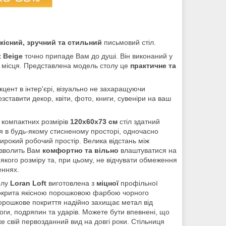
кісний, зручний та стильний
письмовий стіл.
t Beige
точно припаде Вам до душі. Він виконаний у
о місця. Представлена модель столу це
практичне та
цент в інтер'єрі, візуально не захаращуючи
ставити декор, квіти, фото, книги, сувеніри на ваш
 компактних розмірів
120х60х73 см
стіл здатний
я в будь-якому стисненому просторі, одночасно
рокий робочий простір. Велика відстань між
озволить Вам
комфортно та вільно
влаштуватися на
ь-якого розміру та, при цьому, не відчувати обмеження
еннях.
олу
Loran Loft
виготовлена з
міцної
профільної
покрита якісною порошковою фарбою чорного
орошкове покриття надійно захищає метал від
оги, подряпин та ударів. Можете бути впевнені, що
же свій первозданний вид на довгі роки. Стільниця