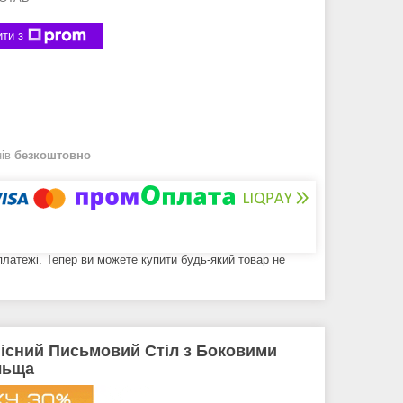
ти з
нів
безкоштовно
 платежі. Тепер ви можете купити будь-який товар не
Офісний Письмовий Стіл з Боковими
льща