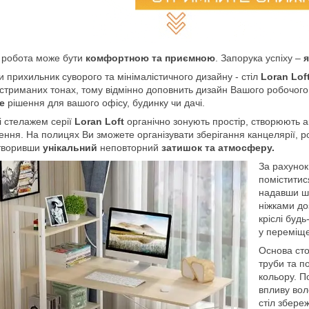
 робота може бути
комфортною та приємною
. Запорука успіху –
я
 прихильник суворого та мінімалістичного дизайну - стіл
Loran Lof
 стриманих тонах, тому відмінно доповнить дизайн Вашого робочог
е
рішення для вашого офісу, будинку чи дачі.
і стелажем серії
Loran Loft
органічно зонують простір, створюють ак
ння. На полицях Ви зможете організувати зберігання канцелярії, роз
створивши
унікальний
неповторний
затишок та атмосферу.
За рахунок
поміститис
надавши ши
ніжками д
кріслі буд
у переміщ
Основа ст
труби та 
кольору. П
впливу вол
стіл збере