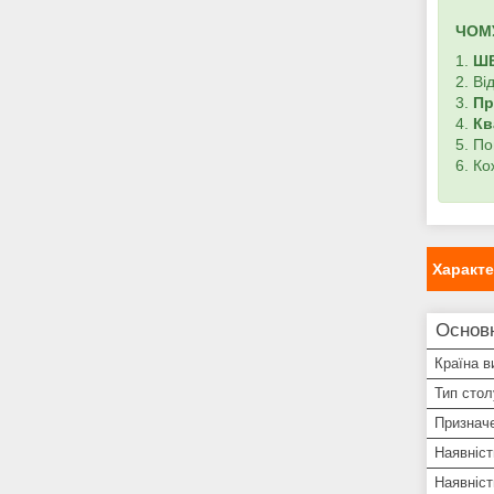
ЧОМ
1.
Ш
2. Ві
3.
Пр
4.
Кв
5. П
6. К
Характ
Основ
Країна в
Тип стол
Признач
Наявніс
Наявніст