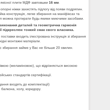
 якісної плити МДФ завтовшки
16 мм
.
 опорні ніжки захистять підлогу від появи подряпин.
ійка конструкція, легке збирання на маніфіксах та
іл можна протирати будь-якими миючими засобами.
виконання деталей та геометрична гармонія
ії підкреслює тонкий смак свого власника.
 поставки входить ілюстрована інструкція зі збирання
бхідні монтажні матеріали.
 збирання займе у Вас не більше 20 хвилин.
лівкою (меламіновою), що відрізняється високою
йських стандартів сертифікації.
дання входять до комплектації)
і, балкона, холу, коридору.