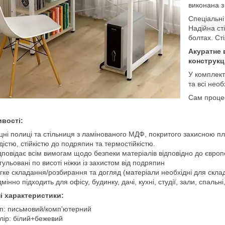
виконана з
Спеціальні
Надійна ст
болтах. Ст
Акуратне 
конструкц
У комплект
та всі нео
Сам процес
вості:
цні полиці та стільниця з ламінованого МДФ, покритого захисною п
дістю, стійкістю до подряпин та термостійкістю.
дповідає всім вимогам щодо безпеки матеріалів відповідно до європе
гульовані по висоті ніжки із захистом від подряпин
гке складання/розбирання та догляд (матеріали необхідні для скла
дмінно підходить для офісу, будинку, дачі, кухні, студії, зали, спальн
ні характеристики:
п: письмовий/комп'ютерний
лір: білий+бежевий