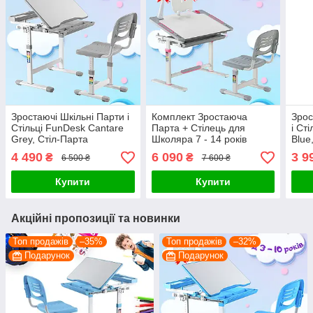
Зростаючі Шкільні Парти і
Комплект Зростаюча
Зрос
Стільці FunDesk Cantare
Парта + Стілець для
і Ст
Grey, Стіл-Парта
Школяра 7 - 14 років
Blue
Трансформер для
Рожева Fundesk
Тра
4 490
6 090
3 9
₴
₴
6 500 ₴
7 600 ₴
Школярів та Дошкільнят
Littonia Pink Шкільна стіл-
Школ
парта трансформер та
Блак
Купити
Купити
стілець
Акційні пропозиції та новинки
Топ продажів
–35%
Топ продажів
–32%
Подарунок
Подарунок