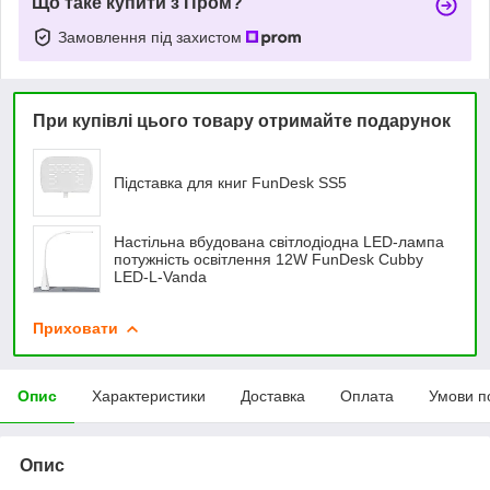
Що таке купити з Пром?
Замовлення під захистом
При купівлі цього товару отримайте подарунок
Підставка для книг FunDesk SS5
Настільна вбудована світлодіодна LED-лампа
потужність освітлення 12W FunDesk Cubby
LED-L-Vanda
Приховати
Опис
Характеристики
Доставка
Оплата
Умови п
Опис