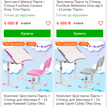
Зростаючі Шкільні Парти і
Зростаюча Парта та Стілець
Стільці FunDesk Cantare
FunDesk Bellissima Grey від 4
Grey, Стіл-Парта
- 13 років, Парта -
Трансформер для Школярів
Трансформер Учнівський
Готово до відправки
Готово до відправки
та Дошкільнят
Стіл для Школярів Сірий
4 490
4 490
₴
₴
6 500 ₴
6 500 ₴
Купити
Купити
Топ продажів
–31%
Топ продажів
–31%
Комплект Зростаюча Парта +
Комплект Зростаюча Парта +
Стілець для Школяра 5 - 14
Стілець для Школяра 5 - 14
років Рожевий Cubby Olea
років Сірий Cubby Olea Grey