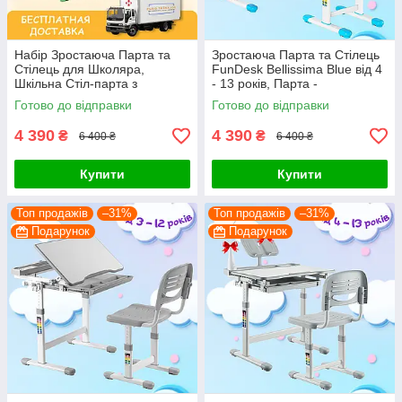
Набір Зростаюча Парта та
Зростаюча Парта та Стілець
Стілець для Школяра,
FunDesk Bellissima Blue від 4
Шкільна Стіл-парта з
- 13 років, Парта -
Регулюванням Висоти
Трансформер Учнівський
Готово до відправки
Готово до відправки
FunDesk Cantare Green
Стіл для Школярів Блакитний
4 390
4 390
₴
₴
6 400 ₴
6 400 ₴
Купити
Купити
Топ продажів
–31%
Топ продажів
–31%
Подарунок
Подарунок