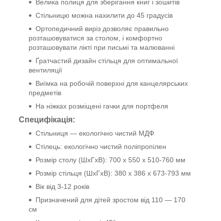
Велика полиця для зберігання книг і зошитів
Стільницю можна нахилити до 45 градусів
Ортопедичний виріз дозволяє правильно
розташовуватися за столом, і комфортно
розташовувати лікті при письмі та малюванні
Ґратчастий дизайн стільця для оптимальної
вентиляції
Виїмка на робочій поверхні для канцелярських
предметів
На ніжках розміщені гачки для портфеля
Специфікація:
Стільниця ― екологічно чистий МДФ
Стілець: екологічно чистий поліпропілен
Розмір столу (ШхГхВ): 700 x 550 x 510-760 мм
Розмір стільця (ШхГхВ): 380 x 386 x 673-793 мм
Вік від 3-12 років
Призначений для дітей зростом від 110 — 170
см