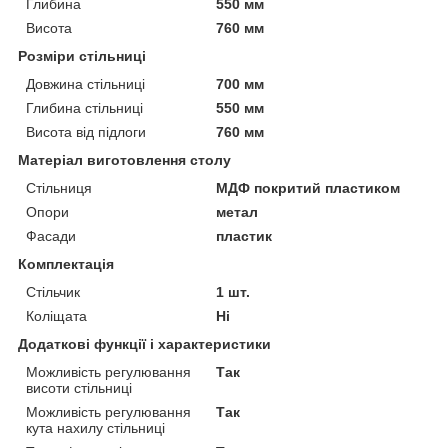
Глибина
550 мм
Висота
760 мм
Розміри стільниці
Довжина стільниці
700 мм
Глибина стільниці
550 мм
Висота від підлоги
760 мм
Матеріал виготовлення столу
Стільниця
МДФ покритий пластиком
Опори
метал
Фасади
пластик
Комплектація
Стільчик
1 шт.
Коліщата
Ні
Додаткові функції і характеристики
Можливість регулювання
Так
висоти стільниці
Можливість регулювання
Так
кута нахилу стільниці