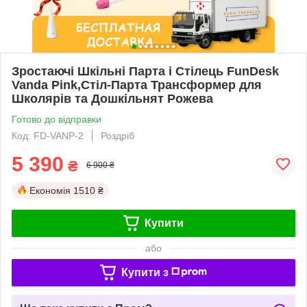
Зростаючі Шкільні Парта і Стілець FunDesk
Vanda Pink,Стіл-Парта Трансформер для
Школярів та Дошкільнят Рожева
Готово до відправки
Код: FD-VANP-2
Роздріб
5 390
₴
6 900 ₴
Економія
1510 ₴
Купити
або
Купити з