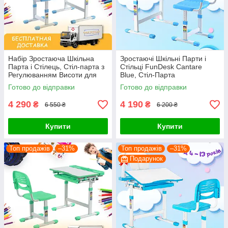
Набір Зростаюча Шкільна
Зростаючі Шкільні Парти і
Парта і Стілець, Стіл-парта з
Стільці FunDesk Cantare
Регулюванням Висоти для
Blue, Стіл-Парта
Школярів FunDesk Cantare
Трансформер для Школярів
Готово до відправки
Готово до відправки
Blue
та Дошкільнят
4 290
4 190
₴
₴
6 550 ₴
6 200 ₴
Купити
Купити
Топ продажів
–31%
Топ продажів
–31%
Подарунок