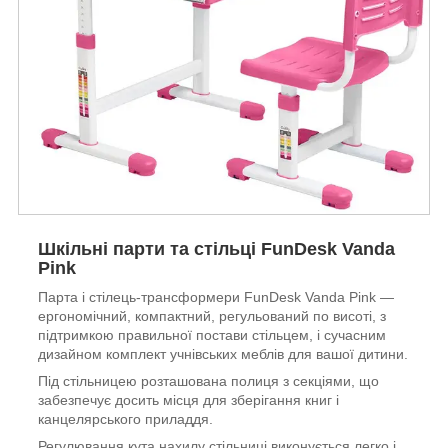
Шкільні парти та стільці FunDesk Vanda
Pink
Парта і стілець-трансформери FunDesk Vanda Pink ―
ергономічний, компактний, регульований по висоті, з
підтримкою правильної постави стільцем, і сучасним
дизайном комплект учнівських меблів для вашої дитини.
Під стільницею розташована полиця з секціями, що
забезпечує досить місця для зберігання книг і
канцелярського приладдя.
Регулювання кута нахилу стільниці виконується легко і