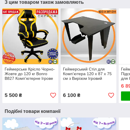
З цим товаром також замовляють
Геймерське Крісло Чорно-
Геймерський Стіл для
Гейм
Жовте до 120 кг Bonro
Комп'ютера 120 x 87 x 75
Підс
B827 Комп'ютерне Ігрове
см з Вирізом Ігровий
для 
Розкладне Крісло для
Геймерський Стіл для
Кріс
6 8
Геймерів
Геймера Eco12 до 110 кг
Huza
Чорний ЛДСП
Whit
5 500
6 100
₴
₴
Подібні товари компанії