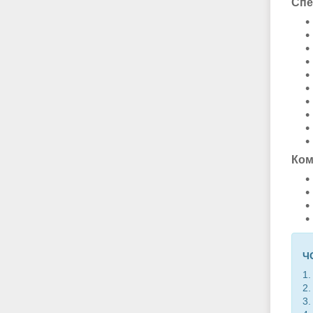
Спе
Ком
Ч
1
2.
3.