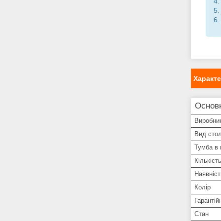
4.
5.
6.
Характ
Основ
Виробни
Вид стол
Тумба в 
Кількіст
Наявніс
Колір
Гарантій
Стан