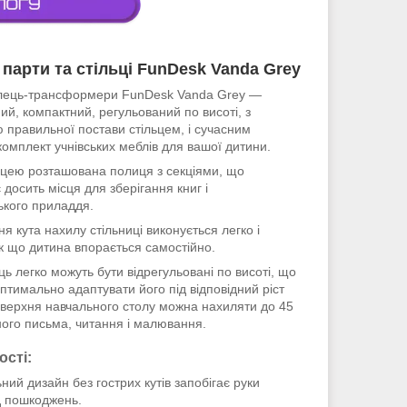
 парти та стільці FunDesk Vanda Grey
тілець-трансформери FunDesk Vanda Grey ―
ий, компактний, регульований по висоті, з
 правильної постави стільцем, і сучасним
омплект учнівських меблів для вашої дитини.
ицею розташована полиця з секціями, що
 досить місця для зберігання книг і
ького приладдя.
я кута нахилу стільниці виконується легко і
к що дитина впорається самостійно.
ець легко можуть бути відрегульовані по висоті, що
птимально адаптувати його під відповідний ріст
верхня навчального столу можна нахиляти до 45
ного письма, читання і малювання.
сті:
ний дизайн без гострих кутів запобігає руки
д пошкоджень.