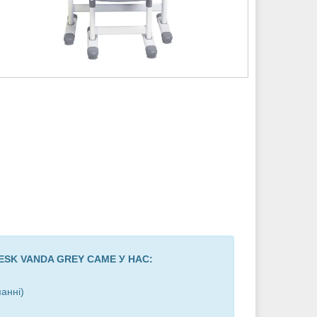
ESK VANDA GREY САМЕ У НАС:
анні)