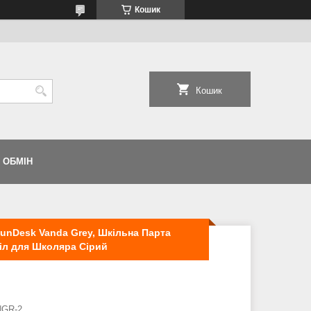
Кошик
Кошик
 ОБМІН
FunDesk Vanda Grey, Шкільна Парта
іл для Школяра Сірий
NGR-2