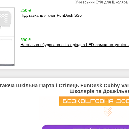
Учнівський Стіл для Школяра 
250 ₴
Підставка для книг FunDesk SS5
590 ₴
Настільна вбудована світлодіодна LED-лампа потужніст
таюча Шкільна Парта і Стілець FunDesk Cubby Va
Школярів та Дошкільня