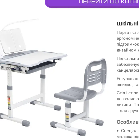
Шкільні
Парта і с
ергономічн
підтримкою
дизайном к
Під стільн
забезпечує
канцелярс
Регулюванн
швидко, та
Стіл і стіл
дозволяє о
дитини. По
° для зруч
Особливо
Спеціаль
малюка ві