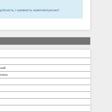
лісність і наявність комплектуючих!
ьний
ачена