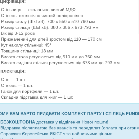
цифікація:
Стільниця ― екологічно чистий МДФ
Стілець: екологічно чистий поліпропілен
Розмір столу (ШхГхВ): 700 x 550 x 510-760 мм
Розмір стільця (ШхГхВ): 380 x 386 x 673-793 мм
Вік від 3-12 років
Призначений для дітей зростом від 110 — 170 см
Кут нахилу стільниці: 45°
Товщина стільниці: 18 мм
Висота стола регулюється від 510 мм до 760 мм
Висота сидіння стільця регулюється від 673 мм до 793 мм
плектація:
Стіл ― 1 шт.
Стілець ― 1 шт.
Гачок для портфеля
― 1
шт.
Складна підставка для книг ― 1 шт.
ОМУ ВАМ ВАРТО ПРИДБАТИ КОМПЛЕКТ ПАРТУ І СТІЛЕЦЬ FUND
.
БЕЗКОШТОВНА
доставка у відділення Нової пошти!
 Відправка післяплатою без авансів та передплат (оплата при отрим
 Справжня Європейська ЯКІСТЬ за найнижчими цінами