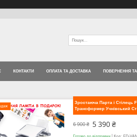
С
КОНТАКТИ
ОПЛАТА ТА ДОСТАВКА
ПОВЕРНЕННЯ ТА
Зростаюча Парта і Стілець 
одаж
Трансформер Учнівський Ст
5 390 ₴
6 900 ₴
Готово до відправки
Код:
FD-VA