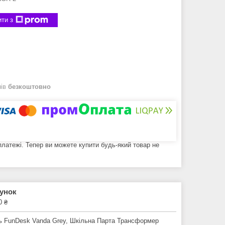
ти з
нів
безкоштовно
 платежі. Тепер ви можете купити будь-який товар не
рунок
0 ₴
ць FunDesk Vanda Grey, Шкільна Парта Трансформер