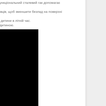
ункціональний сталевий гак допомагає
лівців, щоб зменшити безлад на поверхні
итини в літній час.
 дитиною.