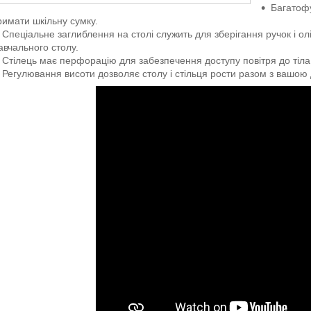
Багатоф
римати шкільну сумку.
Спеціальне заглиблення на столі служить для зберігання ручок і о
авчального столу.
Стілець має перфорацію для забезпечення доступу повітря до тіла д
Регулювання висоти дозволяє столу і стільця рости разом з вашою