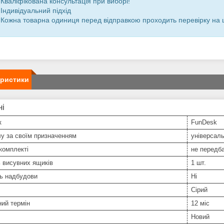
 Кваліфікована консультація при виборі!
 Індивідуальний підхід
 Кожна товарна одиниця перед відправкою проходить перевірку на ці
еристики
ні
к
FunDesk
у за своїм призначенням
універсал
комплекті
не передб
ь висувних ящиків
1 шт.
ть надбудови
Ні
Сірий
ний термін
12 міс
Новий