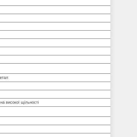
метал
іна високої щільності