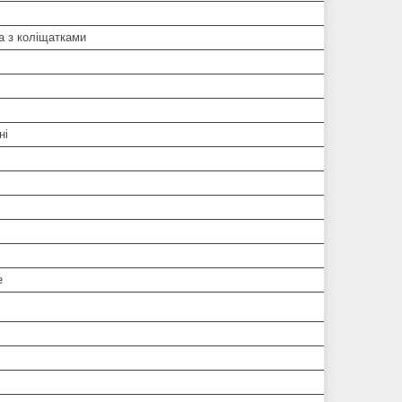
а з коліщатками
ні
е