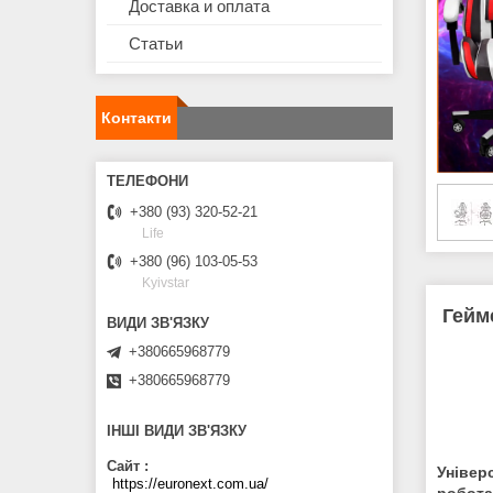
Доставка и оплата
Статьи
Контакти
+380 (93) 320-52-21
Life
+380 (96) 103-05-53
Kyivstar
Гейм
+380665968779
+380665968779
ІНШІ ВИДИ ЗВ'ЯЗКУ
Сайт
Універ
https://euronext.com.ua/
робота