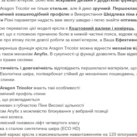
Aragon Tricolor не тільки
стильне
, але й дико
зручний
.
Першоклас
мічний ковшеподібний профілю
и Використання
Шкідлива піна 
он
Різні параметри надасть вам змогу швидко і легко знайти
оптима
ю перевагою цієї моделі крісла є
Коштовний валики і комірець
,
ет, що є головною причиною болю в нижній частині пояса, вздовж хре
е про втому після довгої роботи за комп'ютером, а Ваша
Ефективні
реніша функція крісла Aragon Tricolor можна віднести
механізм ві
а також механізм
Anyfix.
В сукупності ці функції дозволять Вам відм
и іграми сесіями.
тичність і довговічність
відповідають першокласні матеріали, що 
 Екологічна шкіра, полікарбонат стійкий до механічних пошкоджень, 
. спинки.
Aragon Tricolor
мають такі особливості:
омічний профіль спини
, що розкладаються
нювач з губчастою Піни Високої щільності
ізм Anyfix з можливістю блокування у вибраній позиції
нені колеса.
оякісний пневмон-ліфт четвертого класу
ка з сталою синтетична шкіра (ECO HD)
вий каркас крісла з максимальним навантаженням на 120 кілограмі