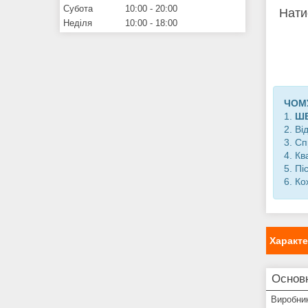
Субота
10:00
20:00
Нати
Неділя
10:00
18:00
ЧОМУ
1.
Ш
2. Ві
3. С
4. Кв
5. П
6. Ко
Характ
Основ
Виробни