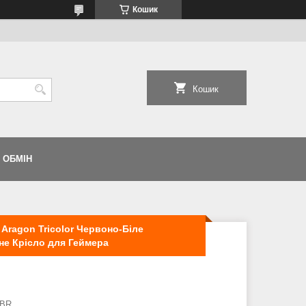
Кошик
Кошик
 ОБМІН
 Aragon Tricolor Червоно-Біле
не Крісло для Геймера
WBR