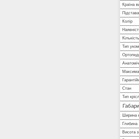
Країна в
Підстава
Колір
Наявніст
Кількіст
Тип уком
Ортопеди
Анатоміч
Максима
Гарантій
Стан
Тип кріс
Габари
Ширина 
Глибина 
Висота з