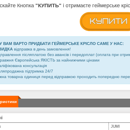
скайте Кнопка
"КУПИТЬ"
і отримаєте геймерське крі
 ВАМ ВАРТО ПРИДБАТИ ГЕЙМЕРСЬКЕ КРІСЛО САМЕ У НАС:
ВИДКА
відправка в день замовлення!
дправлення післяплатою без авансів і передоплат (оплата при отри
правжня Європейська ЯКІСТЬ за найнижчими цінами
аліфікована консультація
ісляпродажна підтримка 24/7
жна товарна одиниця перед відправкою проходить попередню перевір
еристики
ні
к
JUMI