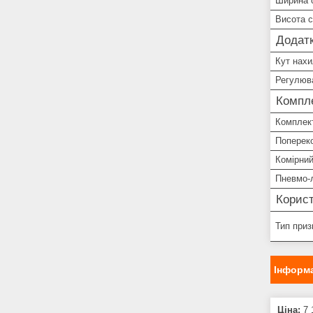
Ширина 
Висота 
Додатк
Кут нахи
Регулюв
Компле
Комплект
Поперек
Комірний
Пневмо-
Корист
Тип приз
Інформа
Ціна:
7 