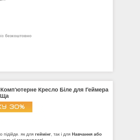
нів
безкоштовно
 Комп'ютерне Кресло Біле для Геймера
ЬЩа
 підійде. як для
геймінг
, так і для
Навчання або
ональні можливості
.