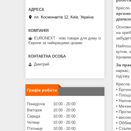
Кресло 
ергоно
пл. Космонавтів 12, Київ, Україна
діапаз
Основно
на хреб
забудет
EURONEXT - нові товари для дому із
Європи за найкращими цінами
Найпоши
кутом, 
ігровим
Дмитрий
За прак
каркас,
під'єму
Кресла
• Ергон
Графік роботи
• Площі
• Напов
Понеділок
10:00
20:00
• Механ
Вівторок
10:00
20:00
• Проти
Середа
10:00
20:00
• висок
Четвер
10:00
20:00
• Оббив
• Стале
Пʼятниця
10:00
20:00