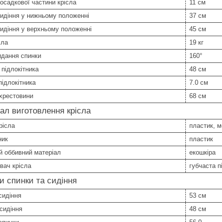
осадкової частини крісла
11 см
идіння у нижньому положенні
37 см
идіння у верхньому положенні
45 см
сла
19 кг
идання спинки
160°
підлокітника
48 см
ідлокітника
7.0 см
хрестовини
68 см
ал виготовлення крісла
рісла
пластик, 
ник
пластик
й оббивний матеріал
екошкіра
вач крісла
губчаста п
и спинки та сидіння
сидіння
53 см
сидіння
48 см