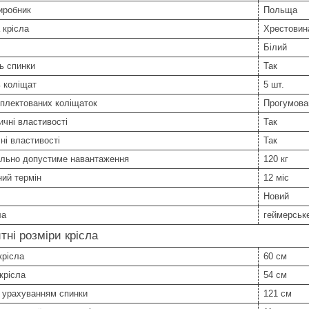
иробник
Польща
 крісла
Хрестовин
Білий
ь спинки
Так
ь коліщат
5 шт.
плектованих коліщаток
Прогумова
чні властивості
Так
ні властивості
Так
льно допустиме навантаження
120 кг
ний термін
12 міс
Новий
ла
геймерськ
тні розміри крісла
крісла
60 см
крісла
54 см
 урахуванням спинки
121 см