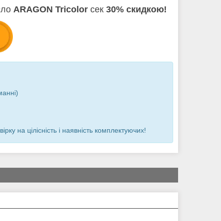
сло
ARAGON Tricolor
сек
30% скидкою!
манні)
ку на цілісність і наявність комплектуючих!