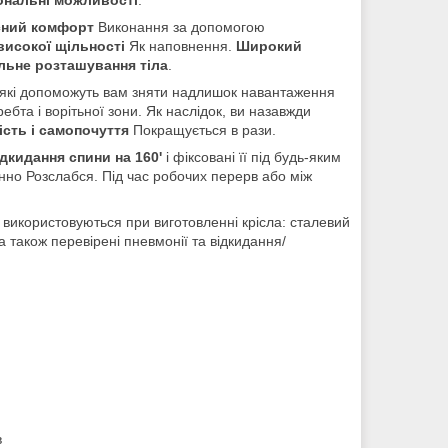
ний комфорт
Виконання за допомогою
високої щільності
Як наповнення.
Широкий
льне розташування тіла
.
 які допоможуть вам зняти надлишок навантаження
бта і ворітьної зони. Як наслідок, ви назавжди
сть і самопочуття
Покращується в рази.
дкидання спини на 160'
і фіксовані її під будь-яким
інно Розслабся. Під час робочих перерв або між
використовуються при виготовленні крісла: сталевий
а також перевірені пневмонії та відкидання/
в