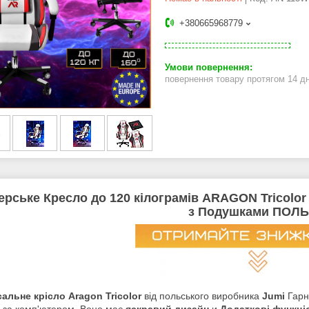
+380665968779
повернення товару протягом 14 д
ерське Кресло до 120 кілограмів ARAGON Tricolor
з Подушками ПОЛ
сальне крісло Aragon Tricolor
від польського виробника
Jumi
Гарно
за комп'ютером. Воно має
яскравий дизайн
и
Додаткові функці