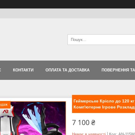
С
КОНТАКТИ
ОПЛАТА ТА ДОСТАВКА
ПОВЕРНЕННЯ ТА
Геймерське Крісло до 120 кг
одаж
Комп'ютерне Ігрове Розклад
7 100 ₴
Немає в наявності
Код:
AN-115