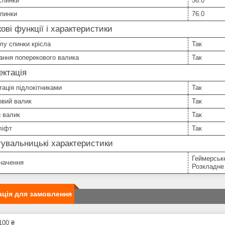
спинки
56.0
спинки
76.0
ові функції і характеристики
лу спинки крісла
Так
ання поперекового валика
Так
ктація
ація підлокітниками
Так
овий валик
Так
 валик
Так
ліфт
Так
увальницькі характеристики
Геймерське
начення
Розкладне
ція для замовлення
100 ₴